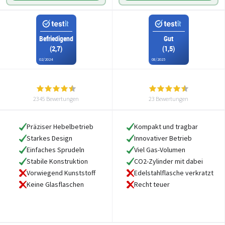
Befriedigend
Gut
(2,7)
(1,5)
02/2024
08/2025
2345 Bewertungen
23 Bewertungen
Präziser Hebelbetrieb
Kompakt und tragbar
Starkes Design
Innovativer Betrieb
Einfaches Sprudeln
Viel Gas-Volumen
Stabile Konstruktion
CO2-Zylinder mit dabei
Vorwiegend Kunststoff
Edelstahlflasche verkratzt
Keine Glasflaschen
Recht teuer