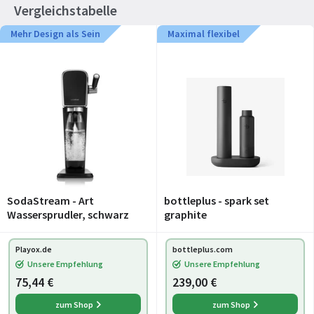
Vergleichstabelle
Mehr Design als Sein
Maximal flexibel
SodaStream - Art
bottleplus - spark set
Wassersprudler, schwarz
graphite
Playox.de
bottleplus.com
Unsere Empfehlung
Unsere Empfehlung
75,44 €
239,00 €
zum Shop
zum Shop