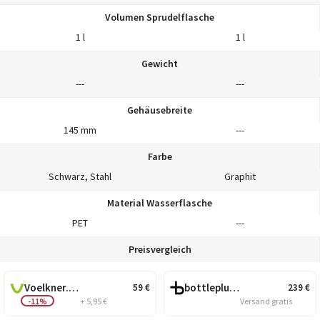
Volumen Sprudelflasche
1 l
1 l
Gewicht
---
---
Gehäusebreite
145 mm
---
Farbe
Schwarz, Stahl
Graphit
Material Wasserflasche
PET
---
Preisvergleich
Voelkner.de
bottleplus.com
59
€
239
€
-11%
+ 5,95 €
Versand gratis