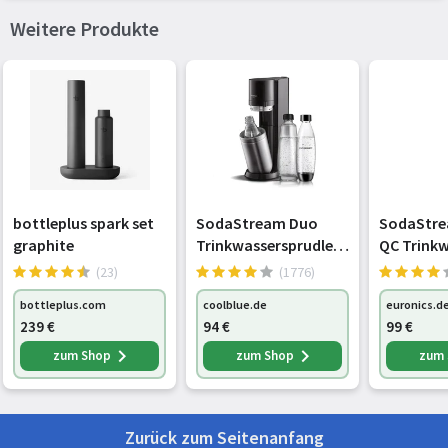
Enthält nicht
Bisphenol A (BPA)
Weitere Produkte
bottleplus spark set
SodaStream Duo
SodaStre
graphite
Trinkwassersprudler
QC Trinkw
titan
Sprudler 
(23)
(1776)
bottleplus.com
coolblue.de
euronics.d
239
€
94
€
99
€
zum Shop
zum Shop
zum
Zurück zum Seitenanfang