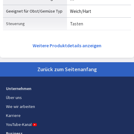
Geeignet für Obst/Gemüse Typ
Weich/Hart
Steuerung
Tasten
Energie
Weitere Produktdetails anzeigen
Leistung
230 W
Zurück zum Seitenanfang
Material
Material
Kunststoff
Unternehmen
Über uns
Gewicht und Abmessungen
Wie wir arbeiten
Breite
142 mm
Karriere
Tiefe
214 mm
YouTube-Kanal
Business