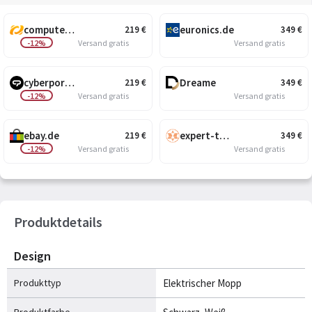
computeruniverse.net
euronics.de
219
€
349
€
-12%
Versand gratis
Versand gratis
cyberport.de
Dreame
219
€
349
€
-12%
Versand gratis
Versand gratis
ebay.de
expert-technomarkt.de
219
€
349
€
-12%
Versand gratis
Versand gratis
Produktdetails
Design
Produkttyp
Elektrischer Mopp