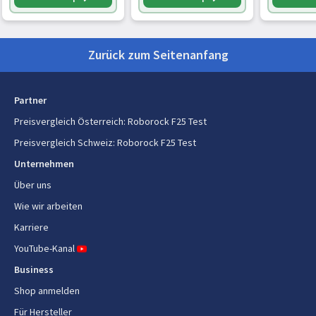
Selbstrei
Akku-/Batteriespannung
21,6 V
Laufzeit
Zurück zum Seitenanfang
60 min
Batteriekapazität
4 Ah
Partner
Preisvergleich Österreich
:
Roborock F25 Test
Sonstige Funktionen
Preisvergleich Schweiz
:
Roborock F25 Test
Abnehmbarer Handstaubsauger
Ja
Unternehmen
Über uns
Lieferumfang
Wie wir arbeiten
Betriebsanleitung
Ja
Karriere
YouTube-Kanal
Business
Shop anmelden
Für Hersteller