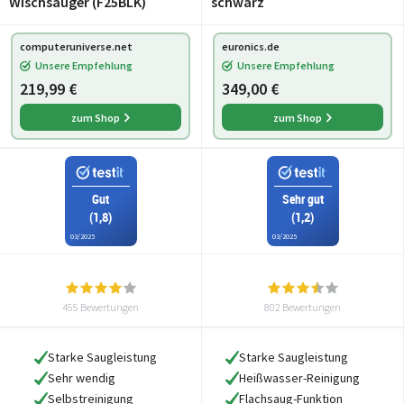
Wischsauger (F25BLK)
schwarz
computeruniverse.net
euronics.de
Unsere Empfehlung
Unsere Empfehlung
219,99 €
349,00 €
zum Shop
zum Shop
Gut
Sehr gut
(1,8)
(1,2)
03/2025
03/2025
455 Bewertungen
802 Bewertungen
Starke Saugleistung
Starke Saugleistung
Sehr wendig
Heißwasser-Reinigung
Selbstreinigung
Flachsaug-Funktion