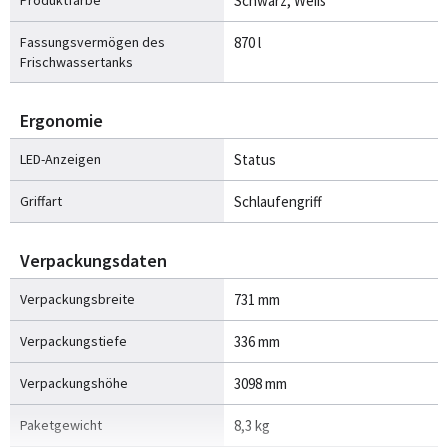
Produktfarbe
Schwarz, Weiß
Fassungsvermögen des
870 l
Frischwassertanks
Ergonomie
LED-Anzeigen
Status
Griffart
Schlaufengriff
Verpackungsdaten
Verpackungsbreite
731 mm
Verpackungstiefe
336 mm
Verpackungshöhe
3098 mm
Paketgewicht
8,3 kg