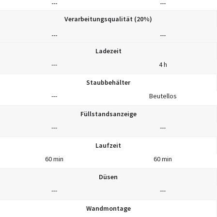
---
---
Verarbeitungsqualität (20%)
---
---
Ladezeit
---
4 h
Staubbehälter
---
Beutellos
Füllstandsanzeige
---
---
Laufzeit
60 min
60 min
Düsen
---
---
Wandmontage