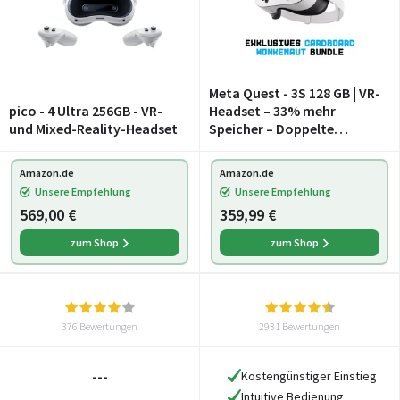
Meta Quest - 3S 128 GB | VR-
pico - 4 Ultra 256GB - VR-
Headset – 33% mehr
und Mixed-Reality-Headset
Speicher – Doppelte
Grafikleistung – Virtual
Reality ohne Kabel – Gorilla
Amazon.de
Amazon.de
Tag Cardboard Monkenaut
Unsere Empfehlung
Unsere Empfehlung
Bundle – Amazon Ex
569,00 €
359,99 €
zum Shop
zum Shop
376 Bewertungen
2931 Bewertungen
---
Kostengünstiger Einstieg
Intuitive Bedienung