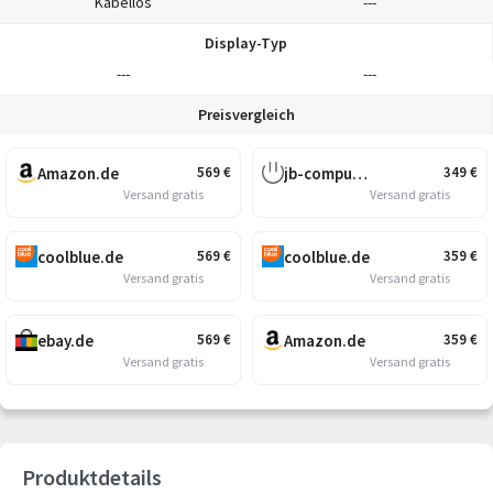
Kabellos
---
Display-Typ
---
---
Preisvergleich
Amazon.de
jb-computer.de
569
€
349
€
Versand gratis
Versand gratis
coolblue.de
coolblue.de
569
€
359
€
Versand gratis
Versand gratis
ebay.de
Amazon.de
569
€
359
€
Versand gratis
Versand gratis
Produktdetails