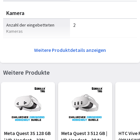
Kamera
Anzahl der eingebetteten
2
Kameras
Megapixel insgesamt
32 MP
Weitere Produktdetails anzeigen
Anschlüsse und Schnittstellen
Weitere Produkte
Bluetooth-Version
5.3
WLAN
Ja
Top WLAN-Standard
Wi-Fi 7 (802.11be)
Energie
Akku-/Batterietyp
Eingebaut
Meta Quest 3S 128 GB
Meta Quest 3 512 GB |
HTC Vive 
| VR-Headset – 33%
VR-Headset – 30 %
(99HASW0