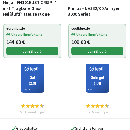
Ninja - FN101EUST CRISPi 4-
in-1 Tragbare Glas-
Philips - NA332/00 Airfryer
Heißluftfritteuse stone
3000 Series
euronics.de
coolblue.de
Unsere Empfehlung
Unsere Empfehlung
144,00 €
109,00 €
zum Shop
zum Shop
Gut
Sehr gut
(2,3)
(1,4)
04/2026
10/2025
2961 Bewertungen
322 Bewertungen
Glasbehälter
Sichtfenster vorn