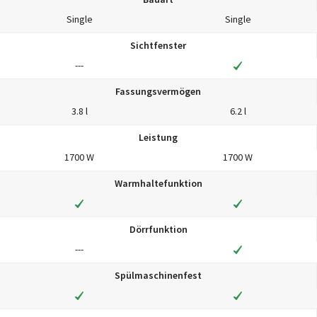
Single
Single
Sichtfenster
---
Fassungsvermögen
3.8 l
6.2 l
Leistung
1700 W
1700 W
Warmhaltefunktion
Dörrfunktion
---
Spülmaschinenfest