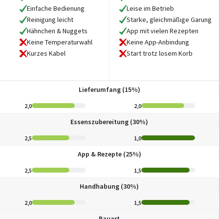
Einfache Bedienung
Leise im Betrieb
Reinigung leicht
Starke, gleichmäßige Garung
Hähnchen & Nuggets
App mit vielen Rezepten
Keine Temperaturwahl
Keine App-Anbindung
Kurzes Kabel
Start trotz losem Korb
Lieferumfang (15%)
2,0
2,0
Essenszubereitung (30%)
2,5
1,0
App & Rezepte (25%)
2,5
1,5
Handhabung (30%)
2,0
1,5
Bauart