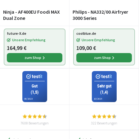
Ninja - AF400EU Foodi MAX
Philips - NA332/00 Airfryer
Dual Zone
3000 Series
future-X.de
coolblue.de
Unsere Empfehlung
Unsere Empfehlung
164,99 €
109,00 €
zum Shop
zum Shop
Gut
Sehr gut
(1,5)
(1,4)
08/2023
10/2025
7608 Bewertungen
322 Bewertungen