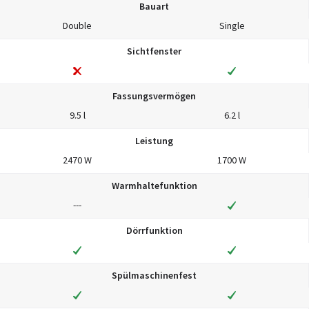
Bauart
Double
Single
Sichtfenster
Fassungsvermögen
9.5 l
6.2 l
Leistung
2470 W
1700 W
Warmhaltefunktion
---
Dörrfunktion
Spülmaschinenfest