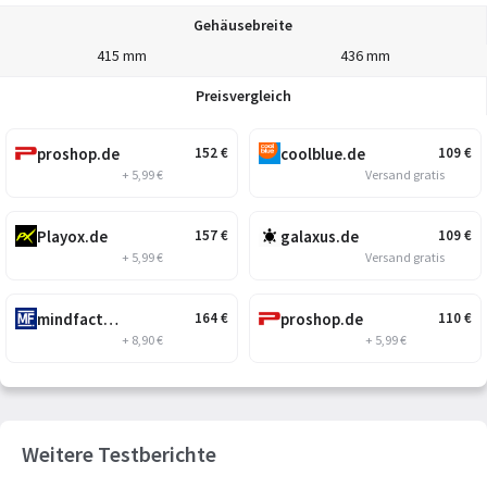
Gehäusebreite
415 mm
436 mm
Preisvergleich
proshop.de
coolblue.de
152
€
109
€
+ 5,99 €
Versand gratis
Playox.de
galaxus.de
157
€
109
€
+ 5,99 €
Versand gratis
mindfactory.de
proshop.de
164
€
110
€
+ 8,90 €
+ 5,99 €
Weitere Testberichte