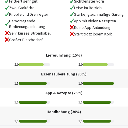
Frittiert sehr gut
Sichtfenster vorn
Zwei Garkörbe
Leise im Betrieb
Knöpfe und Drehregler
Starke, gleichmäßige Garung
Hervorragende
App mit vielen Rezepten
Bedienungsanleitung
Keine App-Anbindung
Sehr kurzes Stromkabel
Start trotz losem Korb
Großer Platzbedarf
Lieferumfang (15%)
2,0
2,0
Essenszubereitung (30%)
1,5
1,0
App & Rezepte (25%)
1,5
1,5
Handhabung (30%)
1,5
1,5