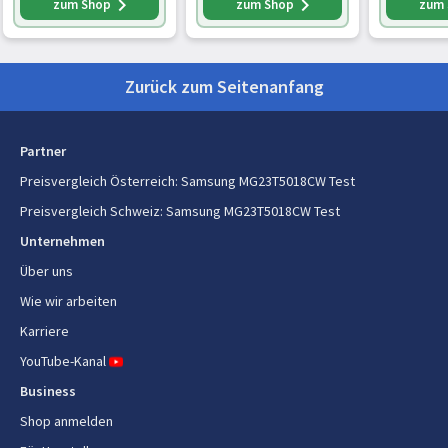
Drehteller/ 800 W/ 25
Schwarz
Power Def
zum Shop
zum Shop
zum
AC Eingangsspannung
230 V
L Garraum/Grill 1000
Healty St
W/Crisp-
Navy
AC Eingangsfrequenz
50 Hz
Funktion/Dam
Zurück zum Seitenanfang
Lieferumfang
Crispy Tray enthalten
Ja
Partner
Preisvergleich Österreich
:
Samsung MG23T5018CW Test
Backblech
Ja
Preisvergleich Schweiz
:
Samsung MG23T5018CW Test
Benutzerhandbuch
Ja
Unternehmen
Über uns
Sonstige Funktionen
Wie wir arbeiten
Ursprungsland
Karriere
Malaysia
YouTube-Kanal
Kochfunktionen und -programme
Business
Shop anmelden
Grill
Ja