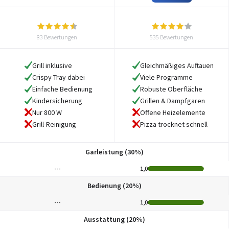
83 Bewertungen
535 Bewertungen
Grill inklusive
Gleichmäßiges Auftauen
Crispy Tray dabei
Viele Programme
Einfache Bedienung
Robuste Oberfläche
Kindersicherung
Grillen & Dampfgaren
Nur 800 W
Offene Heizelemente
Grill-Reinigung
Pizza trocknet schnell
Garleistung (30%)
---
1,0
Bedienung (20%)
---
1,0
Ausstattung (20%)