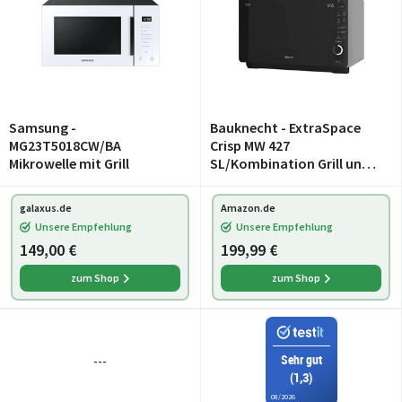
Samsung -
Bauknecht - ExtraSpace
MG23T5018CW/BA
Crisp MW 427
Mikrowelle mit Grill
SL/Kombination Grill und
Mikrowelle/Maximale
Flexibilität-Ohne
galaxus.de
Amazon.de
Drehteller/ 800 W/ 25 L
Unsere Empfehlung
Unsere Empfehlung
Garraum/Grill 1000
149,00 €
199,99 €
W/Crisp-Funktion/Dam
zum Shop
zum Shop
Sehr gut
---
(1,3)
08/2026