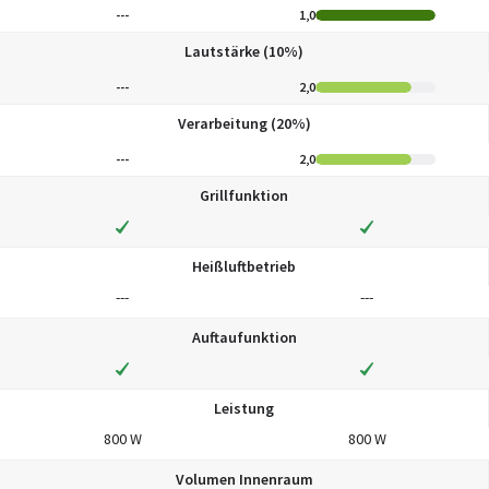
---
1,0
Lautstärke (10%)
---
2,0
Verarbeitung (20%)
---
2,0
Grillfunktion
Heißluftbetrieb
---
---
Auftaufunktion
Leistung
800 W
800 W
Volumen Innenraum