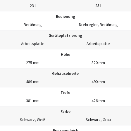
23 l
25 l
Bedienung
Berührung
Drehregler, Berührung
Geräteplatzierung
Arbeitsplatte
Arbeitsplatte
Höhe
275 mm
320 mm
Gehäusebreite
489 mm
490 mm
Tiefe
381 mm
426 mm
Farbe
Schwarz, Weiß
Schwarz, Grau
Preisvergleich