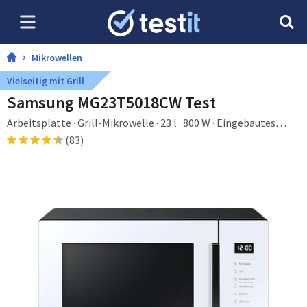
Mikrowellen
Vielseitig mit Grill
Samsung MG23T5018CW Test
Arbeitsplatte · Grill-Mikrowelle · 23 l · 800 W · Eingebautes
Display · LED
(83)