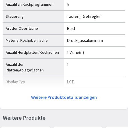
Anzahl an Kochprogrammen
5
Steuerung
Tasten, Drehregler
Art der Oberfläche
Rost
Material Kochoberfläche
Druckgussaluminum
Anzahl Herdplatten/Kochzonen
1 Zone(n)
Anzahl der
1
Platten/Ablageflächen
Display-Typ
LCD
Weitere Produktdetails anzeigen
Gewicht und Abmessungen
Breite
370 mm
Weitere Produkte
Tiefe
390 mm