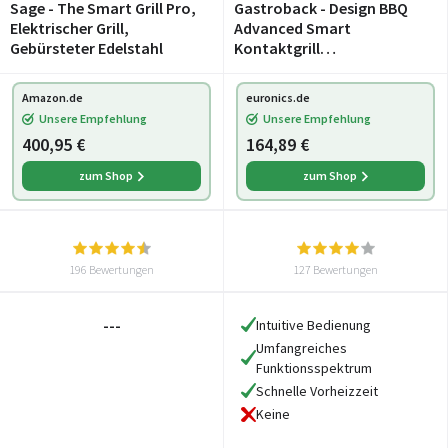
Sage - The Smart Grill Pro,
Gastroback - Design BBQ
Elektrischer Grill,
Advanced Smart
Gebürsteter Edelstahl
Kontaktgrill
edelstahl/schwarz
Amazon.de
euronics.de
Unsere Empfehlung
Unsere Empfehlung
400,95 €
164,89 €
zum Shop
zum Shop
196 Bewertungen
127 Bewertungen
---
Intuitive Bedienung
Umfangreiches
Funktionsspektrum
Schnelle Vorheizzeit
Keine