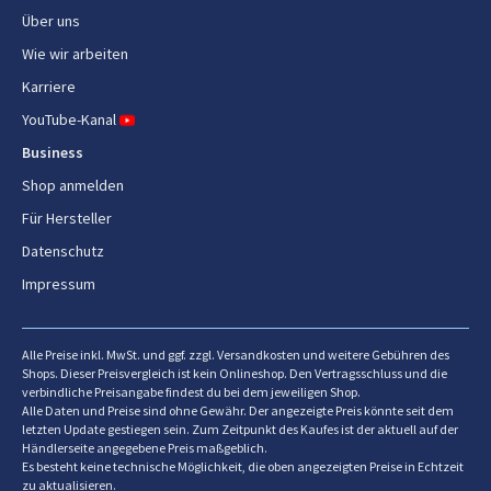
Über uns
Wie wir arbeiten
Karriere
YouTube-Kanal
Business
Shop anmelden
Für Hersteller
Datenschutz
Impressum
Alle Preise inkl. MwSt. und ggf. zzgl. Versandkosten und weitere Gebühren des
Shops. Dieser Preisvergleich ist kein Onlineshop. Den Vertragsschluss und die
verbindliche Preisangabe findest du bei dem jeweiligen Shop.
Alle Daten und Preise sind ohne Gewähr. Der angezeigte Preis könnte seit dem
letzten Update gestiegen sein. Zum Zeitpunkt des Kaufes ist der aktuell auf der
Händlerseite angegebene Preis maßgeblich.
Es besteht keine technische Möglichkeit, die oben angezeigten Preise in Echtzeit
zu aktualisieren.