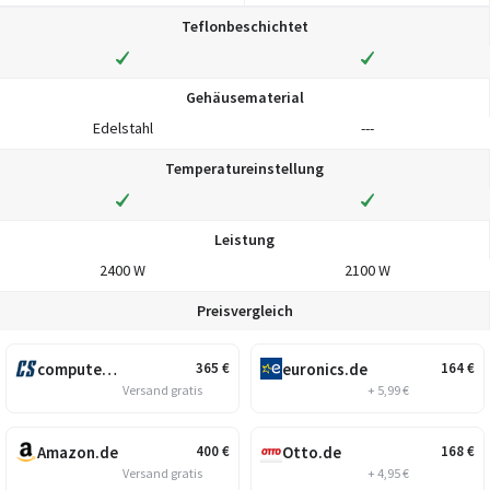
Teflonbeschichtet
Gehäusematerial
Edelstahl
---
Temperatureinstellung
Leistung
2400 W
2100 W
Preisvergleich
computersalg.de
euronics.de
365
€
164
€
Versand gratis
+ 5,99 €
Amazon.de
Otto.de
400
€
168
€
Versand gratis
+ 4,95 €