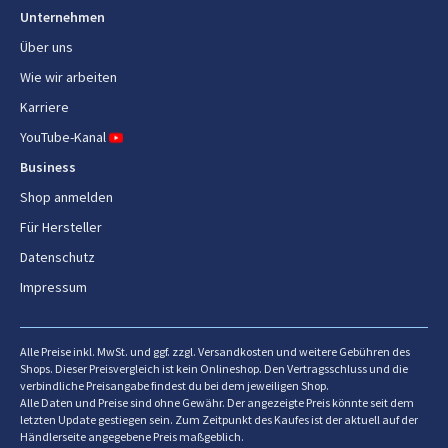
Unternehmen
Über uns
Wie wir arbeiten
Karriere
YouTube-Kanal
Business
Shop anmelden
Für Hersteller
Datenschutz
Impressum
Alle Preise inkl. MwSt. und ggf. zzgl. Versandkosten und weitere Gebühren des
Shops. Dieser Preisvergleich ist kein Onlineshop. Den Vertragsschluss und die
verbindliche Preisangabe findest du bei dem jeweiligen Shop.
Alle Daten und Preise sind ohne Gewähr. Der angezeigte Preis könnte seit dem
letzten Update gestiegen sein. Zum Zeitpunkt des Kaufes ist der aktuell auf der
Händlerseite angegebene Preis maßgeblich.