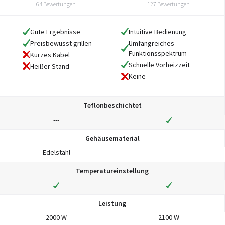
64 Bewertungen
127 Bewertungen
Gute Ergebnisse
Intuitive Bedienung
Preisbewusst grillen
Umfangreiches
Funktionsspektrum
Kurzes Kabel
Schnelle Vorheizzeit
Heißer Stand
Keine
Teflonbeschichtet
---
Gehäusematerial
Edelstahl
---
Temperatureinstellung
Leistung
2000 W
2100 W