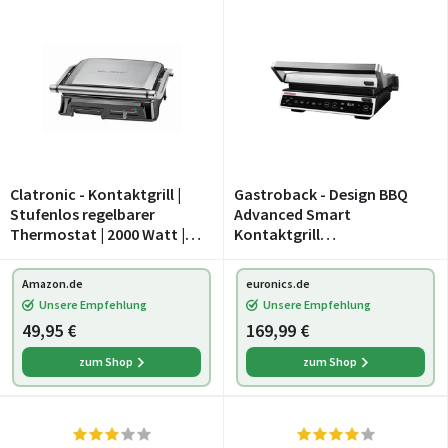
Clatronic - Kontaktgrill |
Gastroback - Design BBQ
Stufenlos regelbarer
Advanced Smart
Thermostat | 2000 Watt |
Kontaktgrill
Elektrogrill | Grillflächen: 2x
edelstahl/schwarz
ca. 29,5 x 23,5 cm |
Amazon.de
euronics.de
Barbecue |
Unsere Empfehlung
Unsere Empfehlung
Edelstahlgehäuse | KG 357
49,95 €
169,99 €
zum Shop
zum Shop