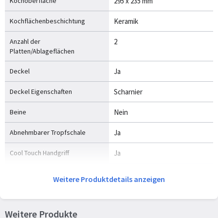
Kochoberfläche
295 x 235 mm
Kochflächenbeschichtung
Keramik
Anzahl der
2
Platten/Ablageflächen
Deckel
Ja
Deckel Eigenschaften
Scharnier
Beine
Nein
Abnehmbarer Tropfschale
Ja
Cool Touch Handgriff
Ja
Beleuchteter An-/Aus-Schalter
Ja
Weitere Produktdetails anzeigen
Verpackungsdaten
Weitere Produkte