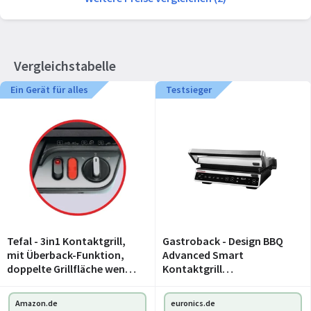
Vergleichstabelle
Ein Gerät für alles
Testsieger
Tefal - 3in1 Kontaktgrill,
Gastroback - Design BBQ
mit Überback-Funktion,
Advanced Smart
doppelte Grillfläche wenn
Kontaktgrill
aufgeklappt als
edelstahl/schwarz
Tischgrill/BBQ, Sandwich,
Amazon.de
euronics.de
Steak, Panini, regelbarer