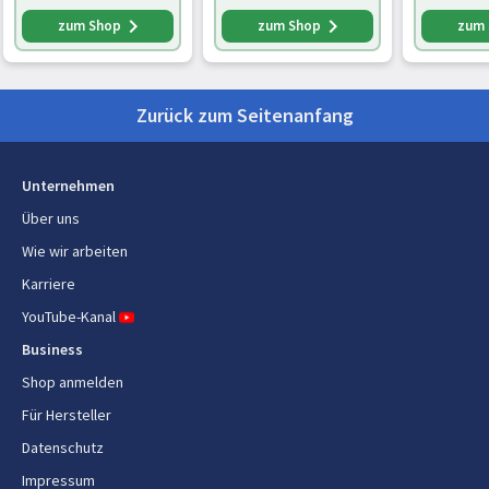
Digitales Display mit
Verpackungshöhe
388 mm
Garstufenanzeige,
zum Shop
zum Shop
zum
abnehmbare Platten,
Paketgewicht
5,5 kg
Elektrogrill, Ed
Zurück zum Seitenanfang
Energie
Leistung
2000 W
Unternehmen
Über uns
Wie wir arbeiten
Karriere
YouTube-Kanal
Business
Shop anmelden
Für Hersteller
Datenschutz
Impressum