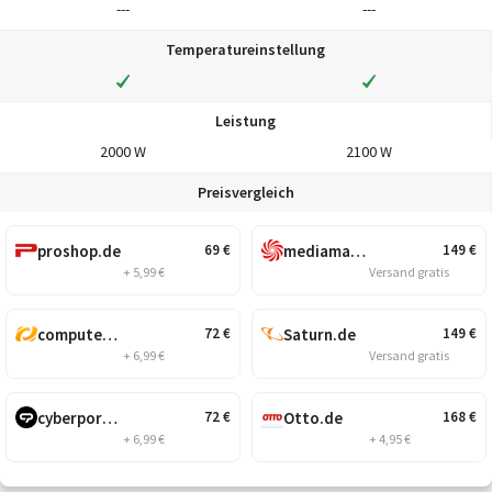
---
---
Temperatureinstellung
Leistung
2000 W
2100 W
Preisvergleich
proshop.de
mediamarkt.de
69
€
149
€
+ 5,99 €
Versand gratis
computeruniverse.net
Saturn.de
72
€
149
€
+ 6,99 €
Versand gratis
cyberport.de
Otto.de
72
€
168
€
+ 6,99 €
+ 4,95 €