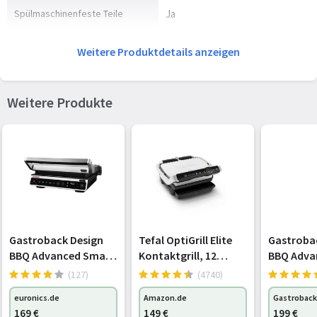
Spülmaschinenfeste Teile
Ja
Kabelaufwicklung
Ja
Weitere Produktdetails anzeigen
Ein-/Ausschalter
Ja
Weitere Produkte
Beleuchteter An-/Aus-Schalter
Ja
Einfach zu säubern
Ja
Anzeigelicht
Ja
Einbaufähigkeit
Nein
Verpackungsdaten
Gastroback Design
Tefal OptiGrill Elite
Gastroba
BBQ Advanced Smart
Kontaktgrill, 12
BBQ Adva
Verpackungsbreite
210 mm
Kontaktgrill
automatische
Control
(127)
(4740)
edelstahl/schwarz
elektrische
Verpackungstiefe
383 mm
euronics.de
Amazon.de
Gastroback
Grillprogramme,
169
€
149
€
199
€