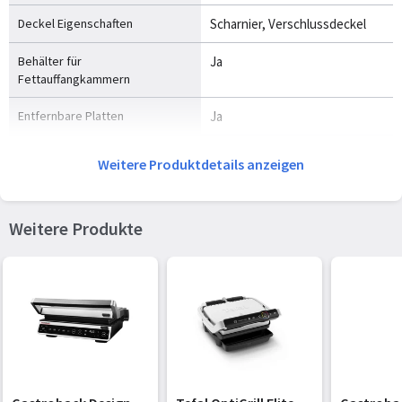
Deckel Eigenschaften
Scharnier, Verschlussdeckel
Behälter für
Ja
Fettauffangkammern
Entfernbare Platten
Ja
Integrierter Timer
Ja
Weitere Produktdetails anzeigen
Spülmaschinenfeste Teile
Ja
Weitere Produkte
Anzahl der Leistungsstufen
5
Kabellänge
0,9 m
Höhenverstellung
Ja
Zertifizierung
CE
Gewicht und Abmessungen