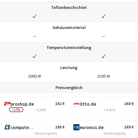
Teflonbeschichtet
Gehäusematerial
---
---
Temperatureinstellung
Leistung
2000 W
2100 W
Preisvergleich
proshop.de
Otto.de
162
€
168
€
-17%
+ 5,99 €
+ 4,95 €
computersalg.de
euronics.de
188
€
169
€
Versand gratis
Versand gratis