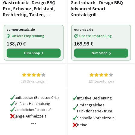
Gastroback - Design BBQ
Gastroback - Design BBQ
Pro, Schwarz, Edelstahl,
Advanced Smart
Rechteckig, Tasten,
Kontaktgrill
Drehregler, 1500 cm², 500 x
edelstahl/schwarz
300 mm, 2 Zone(n)
computersalg.de
euronics.de
Unsere Empfehlung
Unsere Empfehlung
188,70 €
169,99 €
zum Shop
zum Shop
199 Bewertungen
127 Bewertungen
aufklappbar (Barbecue-Grill)
Intuitive Bedienung
einfache Handhabung
Umfangreiches
vorbildlicher Fettablauf
Funktionsspektrum
lange Aufheizzeit
Schnelle Vorheizzeit
---
Keine