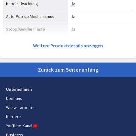
Kabelaufwicklung
Ja
Auto-Pop-up Mechanismus
Ja
Stopp/Annullier Taste
Ja
Rutschfeste Füße
Ja
Weitere Produktdetails anzeigen
Cool Touch Handgriff
Ja
Zurück zum Seitenanfang
Gewicht und Abmessungen
Kabellänge
0,85 m
Unternehmen
Breite
275 mm
Über uns
Wie wir arbeiten
Tiefe
156 mm
Karriere
Höhe
188 mm
YouTube-Kanal
Business
Gewicht
1,07 kg