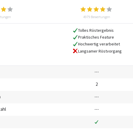
rtungen
4979 Bewertungen
Tolles Röstergebnis
Praktisches Feature
Hochwertig verarbeitet
Langsamer Röstvorgang
---
2
m
---
tahl
---