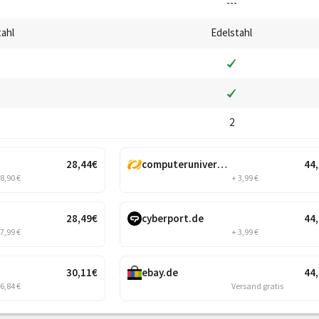
---
tahl
Edelstahl
2
28
,44
€
computeruniverse.net
44
 8,90 €
+ 3,99 €
28
,49
€
cyberport.de
44
 7,99 €
+ 3,99 €
30
,11
€
ebay.de
44
 6,84 €
Versand gratis