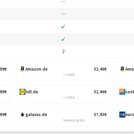
---
---
2
,99
€
Amazon.de
32
,46
€
Ama
+ 3,99 €
,99
€
lidl.de
32
,46
€
cool
+ 5,95 €
,99
€
galaxus.de
37
,43
€
euro
Versand gratis