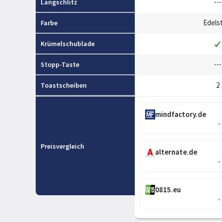
---
Langschlitz
Edels
Farbe
Krümelschublade
---
Stopp-Taste
2
Toastscheiben
mindfactory.de
+
Preisvergleich
alternate.de
+
0815.eu
+