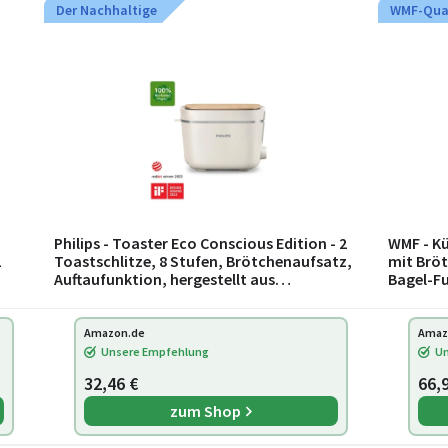
Der Nachhaltige
WMF-Qual
Philips - Toaster Eco Conscious Edition - 2
WMF - K
2
Toastschlitze, 8 Stufen, Brötchenaufsatz,
mit Bröt
Auftaufunktion, hergestellt aus
Bagel-Fu
2
Altspeiseöl, seidenweiß-matt (HD2640/10)
Bräunun
Amazon.de
Amaz
Unsere Empfehlung
Un
32,46 €
66,
zum Shop