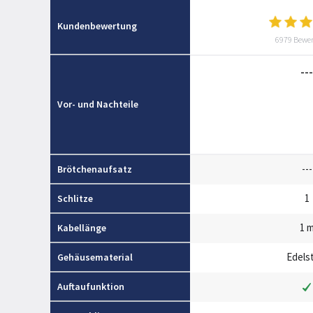
Kundenbewertung
6979 Bewe
---
Vor- und Nachteile
---
Brötchenaufsatz
1
Schlitze
1 
Kabellänge
Edels
Gehäusematerial
Auftaufunktion