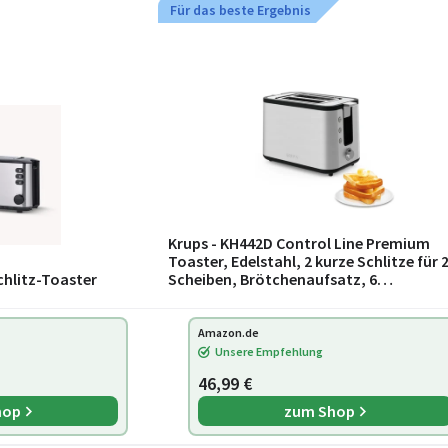
Für das beste Ergebnis
Krups - KH442D Control Line Premium
Toaster, Edelstahl, 2 kurze Schlitze für 
chlitz-Toaster
Scheiben, Brötchenaufsatz, 6
Bräunungsgrade, 850 W, 23.6 x 32.4 x 20.
cm, Silb
Amazon.de
Unsere Empfehlung
46,99 €
hop
zum Shop