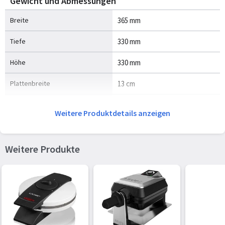
Gewicht und Abmessungen
Breite
365 mm
Tiefe
330 mm
Höhe
330 mm
Plattenbreite
13 cm
Plattentiefe
12 cm
Weitere Produktdetails anzeigen
Gewicht
4 kg
Weitere Produkte
Energie
Leistung
1600 W
AC Eingangsspannung
220-240 V
AC Eingangsfrequenz
50 - 60 Hz