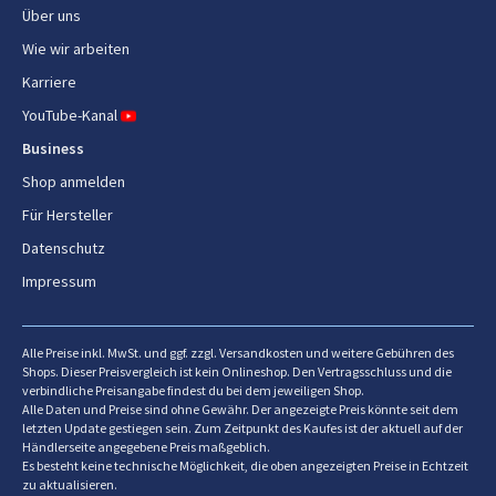
Über uns
Wie wir arbeiten
Karriere
YouTube-Kanal
Business
Shop anmelden
Für Hersteller
Datenschutz
Impressum
Alle Preise inkl. MwSt. und ggf. zzgl. Versandkosten und weitere Gebühren des
Shops. Dieser Preisvergleich ist kein Onlineshop. Den Vertragsschluss und die
verbindliche Preisangabe findest du bei dem jeweiligen Shop.
Alle Daten und Preise sind ohne Gewähr. Der angezeigte Preis könnte seit dem
letzten Update gestiegen sein. Zum Zeitpunkt des Kaufes ist der aktuell auf der
Händlerseite angegebene Preis maßgeblich.
Es besteht keine technische Möglichkeit, die oben angezeigten Preise in Echtzeit
zu aktualisieren.