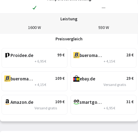
---
Leistung
1600 W
930 W
Preisvergleich
Proidee.de
bueromarkt-ag.de
99
€
28
€
+ 6,95 €
+ 4,15 €
bueromarkt-ag.de
ebay.de
109
€
29
€
+ 4,15 €
Versand gratis
Amazon.de
smartgoods.de
109
€
31
€
Versand gratis
+ 6,95 €