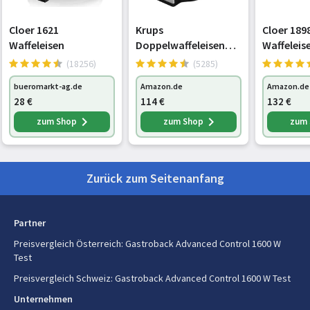
Verpackungsdaten
Cloer 1621
Krups
Cloer 189
Waffeleisen
Doppelwaffeleisen
Waffeleis
Verpackungsbreite
372 mm
Professional,
Professio
(18256)
(5285)
drehbares
zuckerres
Verpackungstiefe
355 mm
bueromarkt-ag.de
Amazon.de
Amazon.de
Waffeleisen für 2
Doppelbe
28
€
114
€
132
€
belgische Waffeln,
für gewer
Verpackungshöhe
176 mm
knusprig &
Betrieb g
zum Shop
zum Shop
zum
gleichmäßig backen,
große Her
Paketgewicht
4,78 kg
7 Bräunungsstufen
cm Ø, 950
und
Zurück zum Seitenanfang
Antihaftbeschichtu
Partner
Preisvergleich Österreich
:
Gastroback Advanced Control 1600 W
Test
Preisvergleich Schweiz
:
Gastroback Advanced Control 1600 W Test
Unternehmen