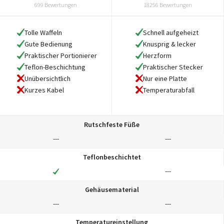
699 Bewertungen
18256 Bewertungen
Tolle Waffeln
Schnell aufgeheizt
Gute Bedienung
Knusprig & lecker
Praktischer Portionierer
Herzform
Teflon-Beschichtung
Praktischer Stecker
Unübersichtlich
Nur eine Platte
Kurzes Kabel
Temperaturabfall
Rutschfeste Füße
---
---
Teflonbeschichtet
---
Gehäusematerial
---
---
Temperatureinstellung