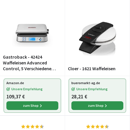
Gastroback - 42424
Waffeleisen Advanced
Control, 5 Verschiedene
Cloer - 1621 Waffeleisen
Programme, 7
Bräunungsstufen,
Amazon.de
bueromarkt-ag.de
Steuerung über LCD–
Unsere Empfehlung
Unsere Empfehlung
Display, 1.600 Watt
109,37 €
28,21 €
zum Shop
zum Shop