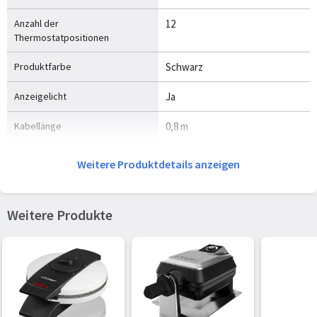
Anzahl der
12
Thermostatpositionen
Produktfarbe
Schwarz
Anzeigelicht
Ja
Kabellänge
0,8 m
Rutschfeste Füße
Ja
Weitere Produktdetails anzeigen
Einfach zu säubern
Ja
Weitere Produkte
Platten mit Antihaftbeschichtung
Ja
Temperatur (max)
220 °C
Gewicht und Abmessungen
Breite
359 mm