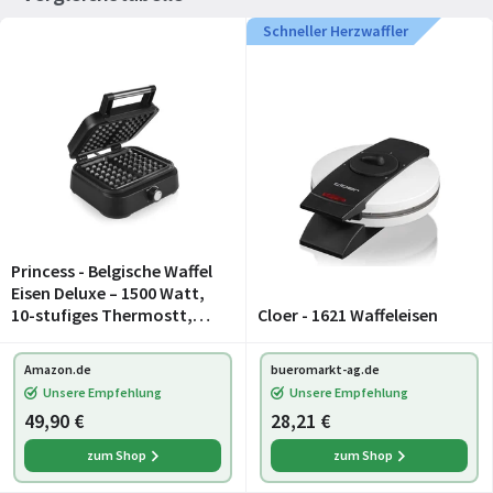
Schneller Herzwaffler
Princess - Belgische Waffel
Eisen Deluxe – 1500 Watt,
10-stufiges Thermostt,
Cloer - 1621 Waffeleisen
Antihaftbeschichtet, 26 x22
cm, für 2 Waffeln, Matt
Amazon.de
bueromarkt-ag.de
Schwarz, 132398
Unsere Empfehlung
Unsere Empfehlung
49,90 €
28,21 €
zum Shop
zum Shop