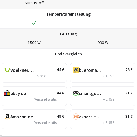
Kunststoff
---
Temperatureinstellung
---
Leistung
1500 W
930 W
Preisvergleich
Voelkner.de
bueromarkt-ag.de
44
€
28
€
+ 5,95 €
+ 4,15 €
ebay.de
smartgoods.de
44
€
31
€
Versand gratis
+ 6,95 €
Amazon.de
expert-technomarkt.de
49
€
31
€
Versand gratis
+ 6,95 €