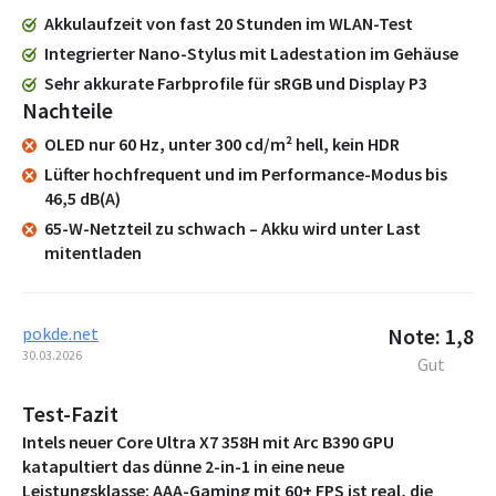
Akkulaufzeit von fast 20 Stunden im WLAN-Test
Integrierter Nano-Stylus mit Ladestation im Gehäuse
Sehr akkurate Farbprofile für sRGB und Display P3
Nachteile
OLED nur 60 Hz, unter 300 cd/m² hell, kein HDR
Lüfter hochfrequent und im Performance-Modus bis
46,5 dB(A)
65-W-Netzteil zu schwach – Akku wird unter Last
mitentladen
pokde.net
Note: 1,8
30.03.2026
Gut
Test-Fazit
Intels neuer Core Ultra X7 358H mit Arc B390 GPU
katapultiert das dünne 2-in-1 in eine neue
Leistungsklasse: AAA-Gaming mit 60+ FPS ist real, die