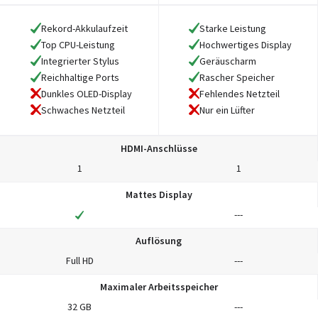
Rekord-Akkulaufzeit
Starke Leistung
Top CPU-Leistung
Hochwertiges Display
Integrierter Stylus
Geräuscharm
Reichhaltige Ports
Rascher Speicher
Dunkles OLED-Display
Fehlendes Netzteil
Schwaches Netzteil
Nur ein Lüfter
HDMI-Anschlüsse
1
1
Mattes Display
---
Auflösung
Full HD
---
Maximaler Arbeitsspeicher
32 GB
---