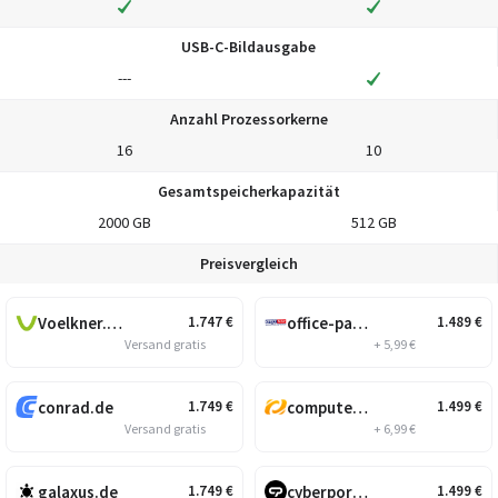
USB-C-Bildausgabe
---
Anzahl Prozessorkerne
16
10
Gesamtspeicherkapazität
2000 GB
512 GB
Preisvergleich
Voelkner.de
office-partner.de
1.747
€
1.489
€
Versand gratis
+ 5,99 €
conrad.de
computeruniverse.net
1.749
€
1.499
€
Versand gratis
+ 6,99 €
galaxus.de
cyberport.de
1.749
€
1.499
€