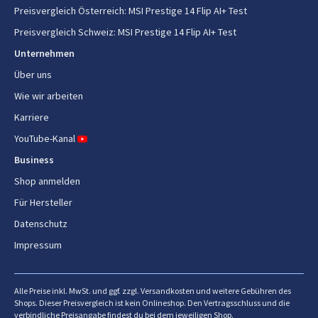
Preisvergleich Österreich
:
MSI Prestige 14 Flip AI+ Test
Grundleistung des Prozessors
25 W
Preisvergleich Schweiz
:
MSI Prestige 14 Flip AI+ Test
Unternehmen
Maximale Turboleistung
80 W
Über uns
Wie wir arbeiten
Speicher
Karriere
Speicherkapazität
32 GB
YouTube-Kanal
Interner Speichertyp
LPDDR5x-SDRAM
Business
Shop anmelden
Memory Formfaktor
On-board
Für Hersteller
RAM-Speicher maximal
32 GB
Datenschutz
Impressum
Grafik
Eingebaute Grafikadapter
Ja
Alle Preise inkl. MwSt. und ggf. zzgl. Versandkosten und weitere Gebühren des
Shops. Dieser Preisvergleich ist kein Onlineshop. Den Vertragsschluss und die
verbindliche Preisangabe findest du bei dem jeweiligen Shop.
Separater Grafikadapter
Nein