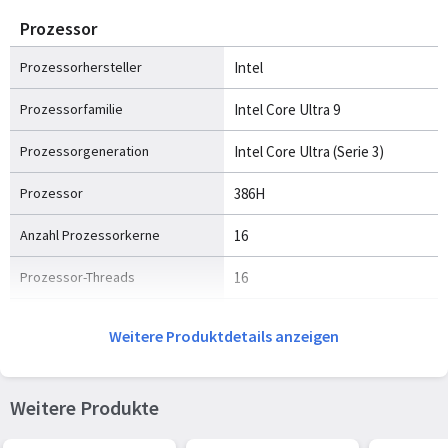
Prozessor
Prozessorhersteller
Intel
Prozessorfamilie
Intel Core Ultra 9
Prozessorgeneration
Intel Core Ultra (Serie 3)
Prozessor
386H
Anzahl Prozessorkerne
16
Prozessor-Threads
16
Prozessor Boost-Frequenz
4,9 GHz
Weitere Produktdetails anzeigen
Leistungskerne
4
Effiziente Kerne
8
Weitere Produkte
Low Power Efficient-Core
4