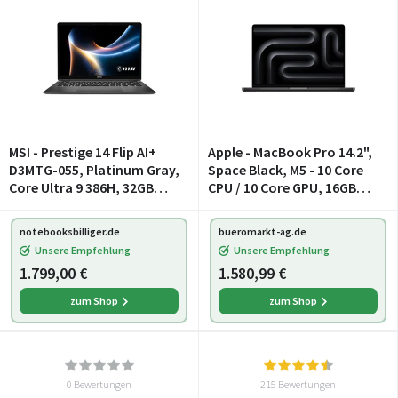
MSI - Prestige 14 Flip AI+
Apple - MacBook Pro 14.2",
D3MTG-055, Platinum Gray,
Space Black, M5 - 10 Core
Core Ultra 9 386H, 32GB
CPU / 10 Core GPU, 16GB
RAM, 2TB SSD, DE (0014T2-
RAM, 512GB SSD, DE [2025]
055)
(MDE04D/A / Z1KH)
notebooksbilliger.de
bueromarkt-ag.de
Unsere Empfehlung
Unsere Empfehlung
1.799,00 €
1.580,99 €
zum Shop
zum Shop
0 Bewertungen
215 Bewertungen