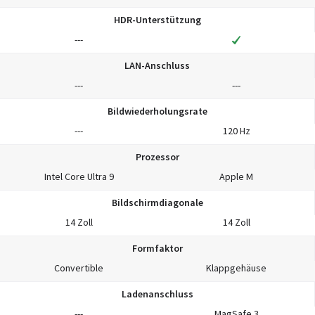
HDR-Unterstützung
---
LAN-Anschluss
---
---
Bildwiederholungsrate
---
120 Hz
Prozessor
Intel Core Ultra 9
Apple M
Bildschirmdiagonale
14 Zoll
14 Zoll
Formfaktor
Convertible
Klappgehäuse
Ladenanschluss
---
MagSafe 3