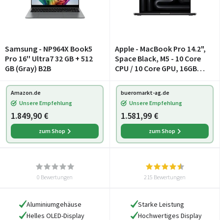
Samsung - NP964X Book5
Apple - MacBook Pro 14.2",
Pro 16'' Ultra7 32 GB + 512
Space Black, M5 - 10 Core
GB (Gray) B2B
CPU / 10 Core GPU, 16GB
RAM, 512GB SSD, DE [2025]
(MDE04D/A / Z1KH)
Amazon.de
bueromarkt-ag.de
Unsere Empfehlung
Unsere Empfehlung
1.849,90 €
1.581,99 €
zum Shop
zum Shop
0 Bewertungen
215 Bewertungen
Aluminiumgehäuse
Starke Leistung
Helles OLED-Display
Hochwertiges Display