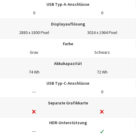
USB Typ-A-Anschlüsse
0
0
Displayauflösung
2880 x 1800 Pixel
3024 x 1964 Pixel
Farbe
Grau
Schwarz
Akkukapazität
74 Wh
72 Wh
USB Typ-C-Anschlüsse
---
0
Separate Grafikkarte
HDR-Unterstützung
---