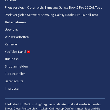
Partner
Preisvergleich Österreich
:
Samsung Galaxy Book5 Pro 16 Zoll Test
Interner Speichertyp
LPDDR5x-SDRAM
Preisvergleich Schweiz
:
Samsung Galaxy Book5 Pro 16 Zoll Test
RAM-Speicher maximal
32 GB
Unternehmen
Speicherkanäle
Zweikanalig
Über uns
Wie wir arbeiten
Speicherdatenübertragungsrat
8533 MT/s
e
Karriere
YouTube-Kanal
Grafik
Business
Shop anmelden
Eingebaute Grafikadapter
Ja
Für Hersteller
Separater Grafikadapter
Nein
Datenschutz
Separates Grafikkartenmodell
Nicht verfügbar
Impressum
On-Board-Grafikadapterfamilie
Intel Arc Graphics
Alle Preise inkl. MwSt. und ggf. zzgl. Versandkosten und weitere Gebühren des
Eingebautes Grafikkartenmodell
Shops. Dieser Preisvergleich ist kein Onlineshop. Den Vertragsschluss und die
Intel Arc Graphics 140V