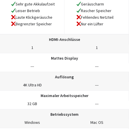
Sehr gute Akkulaufzeit
Geräuscharm
Leiser Betrieb
Rascher Speicher
Laute Klickgeräusche
Fehlendes Netzteil
Begrenzter Speicher
Nur ein Lüfter
HDMI-Anschlüsse
1
1
Mattes Display
---
---
Auflösung
4K Ultra HD
---
Maximaler Arbeitsspeicher
32 GB
---
Betriebssystem
Windows
Mac OS