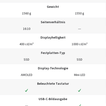
Gewicht
1560 g
1550 g
Seitenverhältnis
16:10
---
Displayhelligkeit
400 cd/m²
1000 cd/m²
Festplatten-Typ
SSD
SSD
Display-Technologie
AMOLED
Mini LED
Beleuchtete Tastatur
USB-C-Bildausgabe
---