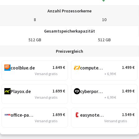
Anzahl Prozessorkerne
8
10
Gesamtspeicherkapazität
512 GB
512 GB
Preisvergleich
coolblue.de
computeruniverse.net
1.649
€
1.499
€
Versand gratis
+ 6,99 €
Playox.de
cyberport.de
1.699
€
1.499
€
Versand gratis
+ 6,99 €
office-partner.de
easynotebooks.de
1.699
€
1.549
€
Versand gratis
Versand gratis