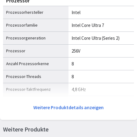
Prozessor
Prozessorhersteller
Intel
Prozessorfamilie
Intel Core Ultra 7
Prozessorgeneration
Intel Core Ultra (Series 2)
Prozessor
256V
Anzahl Prozessorkerne
8
Prozessor-Threads
8
Prozessor-Taktfrequenz
4,8 GHz
Leistungskerne
4
Weitere Produktdetails anzeigen
Low Power Efficient-Core
4
Leistungskern maximale
4,8 GHz
Weitere Produkte
Turbofrequenz