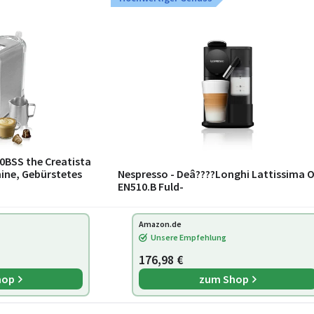
0BSS the Creatista
ine, Gebürstetes
Nespresso - Deâ????Longhi Lattissima 
EN510.B Fuld-
Amazon.de
Unsere Empfehlung
176,98 €
hop
zum Shop