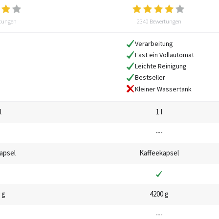
tungen
2340 Bewertungen
Verarbeitung
Fast ein Vollautomat
Leichte Reinigung
Bestseller
Kleiner Wassertank
l
1 l
---
apsel
Kaffeekapsel
 g
4200 g
---