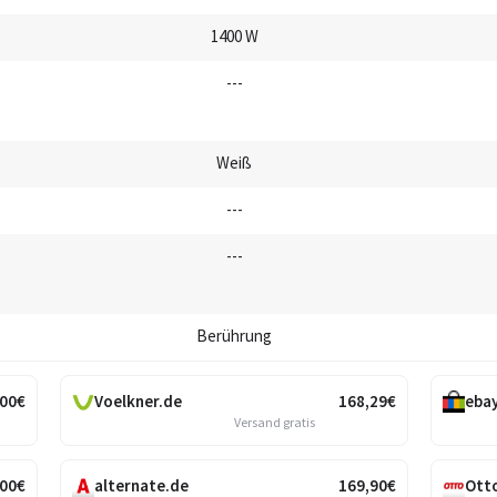
1400 W
---
Weiß
---
---
Berührung
,00
€
Voelkner.de
168
,29
€
eba
Versand gratis
,00
€
alternate.de
169
,90
€
Ott