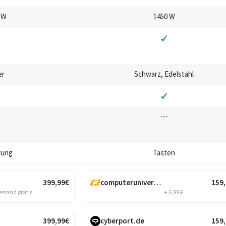
 W
1450 W
er
Schwarz, Edelstahl
---
rung
Tasten
399
,99
€
computeruniverse.net
159
ersand gratis
+ 6,99 €
399
,99
€
cyberport.de
159