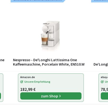
One
Nespresso - De'Longhi Lattissima One
Kaffeemaschine, Porcelain White, EN510.W
De’Longh
Amazon.de
ebay.
Unsere Empfehlung
Un
182,99 €
78,
zum Shop