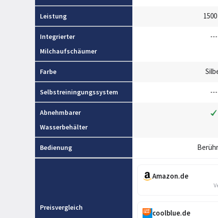
1500
Leistung
---
Integrierter
Milchaufschäumer
Silb
Farbe
---
Selbstreiningungssystem
Abnehmbarer
Wasserbehälter
Berüh
Bedienung
Amazon.de
V
Preisvergleich
coolblue.de