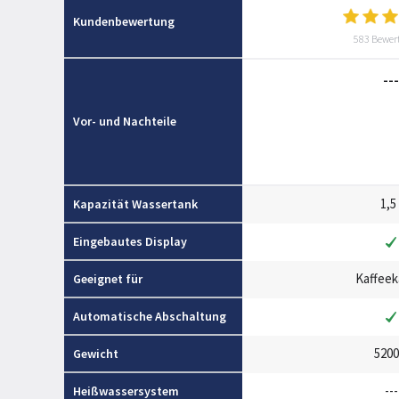
Kundenbewertung
583 Bewer
---
Vor- und Nachteile
1,5 
Kapazität Wassertank
Eingebautes Display
Kaffeek
Geeignet für
Automatische Abschaltung
5200
Gewicht
---
Heißwassersystem