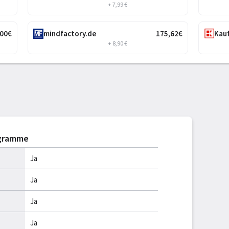
+ 7,99 €
,00
€
mindfactory.de
175
,62
€
Kau
+ 8,90 €
ogramme
Ja
Ja
Ja
Ja