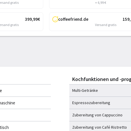
ersand gratis
+ 6,99 €
399
,99
€
coffeefriend.de
159
ersand gratis
Versand gratis
Kochfunktionen und -pr
te
Multi-Getränke
maschine
Espressozubereitung
Zubereitung von Cappuccino
tisch
Zubereitung von Café Ristretto