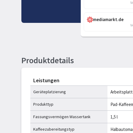
V
mediamarkt.de
V
Produktdetails
Leistungen
Geräteplatzierung
Arbeitsplat
Produkttyp
Pad-Kaffee
Fassungsvermögen Wassertank
1,5 l
Kaffeezubereitungstyp
Halbautoma