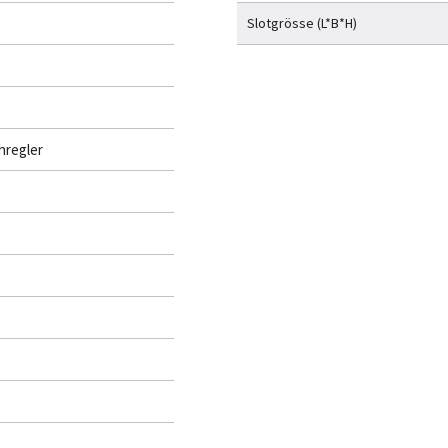
)
Slotgrösse (L*B*H)
hregler