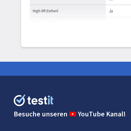
High-lift Einheit
Ja
Krümelschublade
Ja
Automatische Abschaltung
Ja
Verpackungsdaten
Verpackungsbreite
340 mm
Verpackungstiefe
232 mm
Verpackungshöhe
208 mm
Paketgewicht
1,9 kg
Besuche unseren
YouTube Kanal!