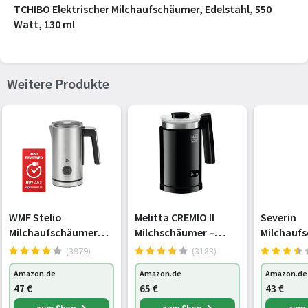
TCHIBO Elektrischer Milchaufschäumer, Edelstahl, 550
Watt, 130 ml
Weitere Produkte
WMF Stelio
Melitta CREMIO II
Severin
Milchaufschäumer
Milchschäumer –
Milchauf
elektrisch, 500 Watt,
elektrischer
elektrisch
(3979)
(3183)
150-250 ml,
Milchaufschäumer für
Antihaft-
Amazon.de
Amazon.de
Amazon.de
Antihaftbeschichtung
kalte und warme
Beschich
47
€
65
€
43
€
, kabellos, für
Milch für z. B.
Milchschä
Milchschaum heiss
Cappuccino, Latte
kaltes u