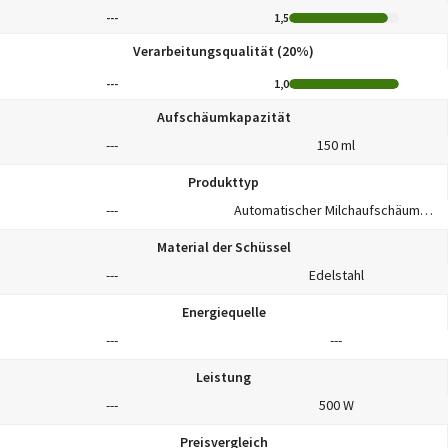
---
1,5
Verarbeitungsqualität (20%)
---
1,0
Aufschäumkapazität
---
150 ml
Produkttyp
---
Automatischer Milchaufschäumer/-wärmer
Material der Schüssel
---
Edelstahl
Energiequelle
---
---
Leistung
---
500 W
Preisvergleich