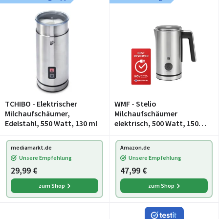
TCHIBO - Elektrischer
WMF - Stelio
Milchaufschäumer,
Milchaufschäumer
Edelstahl, 550 Watt, 130 ml
elektrisch, 500 Watt, 150-
250 ml,
Antihaftbeschichtung,
mediamarkt.de
Amazon.de
kabellos, für Milchschaum
Unsere Empfehlung
Unsere Empfehlung
heiss und kalt, heiße
29,99 €
47,99 €
Schokolade, cromargan
zum Shop
zum Shop