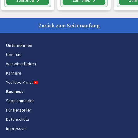
zum Shop
zum Shop
zum
und kalt, heiße
Macchiato oder heiße
Aufschäu
Schokolade,
Schokolade, schwarz
Edelstahl
cromargan
gebürste
Zurück zum Seitenanfang
matt, 200
Unternehmen
Über uns
Wie wir arbeiten
Karriere
YouTube-Kanal
Business
Shop anmelden
Für Hersteller
Datenschutz
Impressum