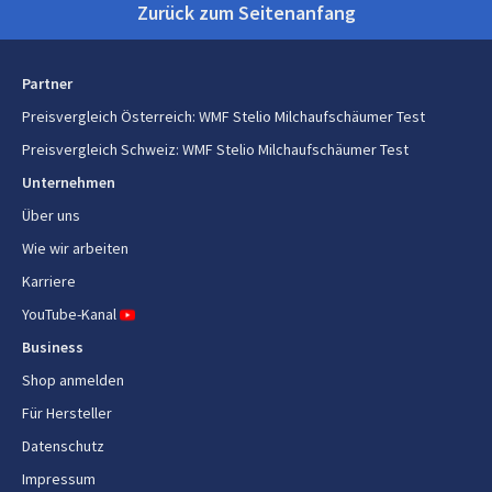
Zurück zum Seitenanfang
matt, 200 ml, SM
Partner
Preisvergleich Österreich
:
WMF Stelio Milchaufschäumer Test
Preisvergleich Schweiz
:
WMF Stelio Milchaufschäumer Test
Unternehmen
Über uns
Wie wir arbeiten
Karriere
YouTube-Kanal
Business
Shop anmelden
Für Hersteller
Datenschutz
Impressum