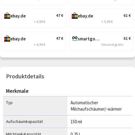
ebay.de
ebay.de
47
€
61
€
+ 4,99 €
+ 5,99 €
ebay.de
smartgoods.de
47
€
61
€
+ 4,99 €
Versand gratis
Produktdetails
Merkmale
Typ
Automatischer
Milchaufschäumer/-wärmer
Aufschäumkapazität
150 ml
Milchtank-Kapazität
0,25 l