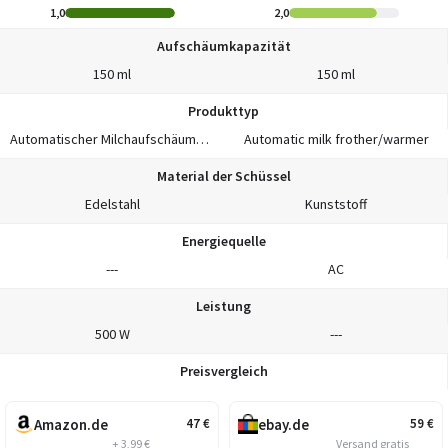
1,0
2,0
Aufschäumkapazität
150 ml
150 ml
Produkttyp
Automatischer Milchaufschäumer/-wärmer
Automatic milk frother/warmer
Material der Schüssel
Edelstahl
Kunststoff
Energiequelle
---
AC
Leistung
500 W
---
Preisvergleich
Amazon.de
ebay.de
47
€
59
€
+ 3,99 €
Versand gratis