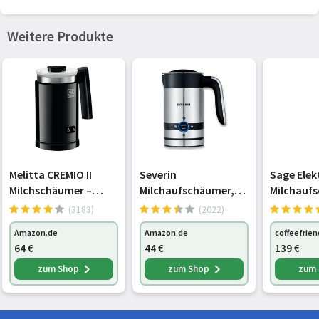
Weitere Produkte
Melitta CREMIO II
Severin
Sage Elek
Milchschäumer –
Milchaufschäumer,
Milchauf
elektrischer
elektrisch, mit
the Milk 
(3183)
(2022)
Milchaufschäumer für
Antihaft-
SMF600
Amazon.de
Amazon.de
coffeefrien
kalte und warme
Beschichtung,
64
€
44
€
139
€
Milch für z. B.
Milchschäumer für
Cappuccino, Latte
kaltes und warmes
zum Shop
zum Shop
zum
Macchiato oder heiße
Aufschäumen,
Schokolade, schwarz
Edelstahl-
gebürstet/schwarz-