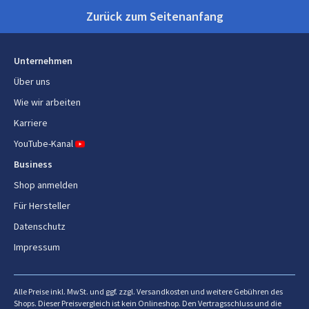
Eiswürfelmaschine,
Eiswürfel
Verpackungshöhe
312 mm
Zurück zum Seitenanfang
Edelstah
Paketgewicht
13,1 kg
Unternehmen
Energie
Über uns
Wie wir arbeiten
Leistung
145 W
Karriere
AC Eingangsspannung
220 - 240 V
YouTube-Kanal
AC Eingangsfrequenz
50 Hz
Business
Shop anmelden
Für Hersteller
Datenschutz
Impressum
Alle Preise inkl. MwSt. und ggf. zzgl. Versandkosten und weitere Gebühren des
Shops. Dieser Preisvergleich ist kein Onlineshop. Den Vertragsschluss und die