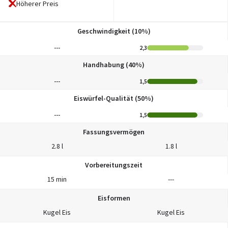
Höherer Preis
Geschwindigkeit (10%)
---
2,3
Handhabung (40%)
---
1,5
Eiswürfel-Qualität (50%)
---
1,5
Fassungsvermögen
2.8 l
1.8 l
Vorbereitungszeit
15 min
---
Eisformen
Kugel Eis
Kugel Eis