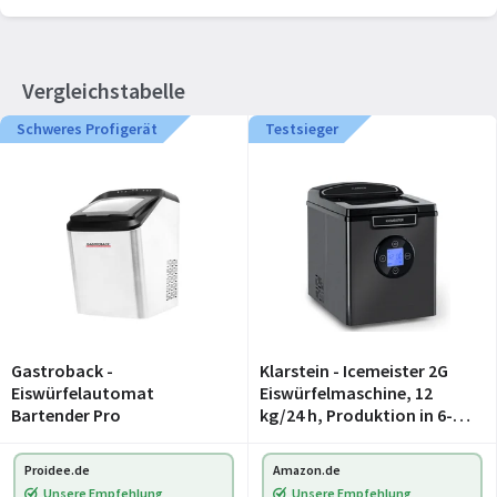
Vergleichstabelle
Schweres Profigerät
Testsieger
Gastroback -
Klarstein - Icemeister 2G
Eiswürfelautomat
Eiswürfelmaschine, 12
Bartender Pro
kg/24 h, Produktion in 6-10
Minuten, 3
Eiswürfelgrößen, 1,8 l
Proidee.de
Amazon.de
Wassertank, LCD-Display,
Unsere Empfehlung
Unsere Empfehlung