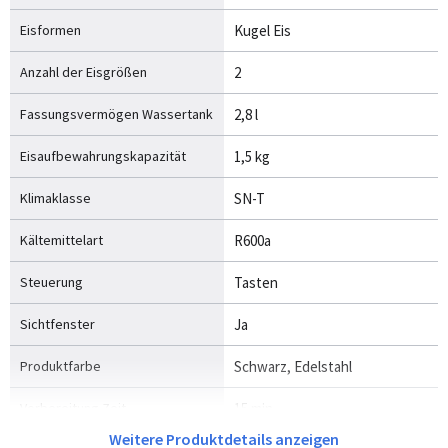
Eisformen
Kugel Eis
Anzahl der Eisgrößen
2
Fassungsvermögen Wassertank
2,8 l
Eisaufbewahrungskapazität
1,5 kg
Klimaklasse
SN-T
Kältemittelart
R600a
Steuerung
Tasten
Sichtfenster
Ja
Produktfarbe
Schwarz, Edelstahl
Vorbereitung Zeit
15 min
Weitere Produktdetails anzeigen