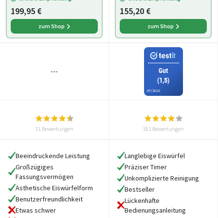
Eiswürfelmaschine,
199,95 €
155,20 €
Edelstah
zum Shop
zum Shop
Gut
---
(1,5)
07/2022
31 Bewertungen
181 Bewertungen
Beeindruckende Leistung
Langlebige Eiswürfel
Großzügiges
Präziser Timer
Fassungsvermögen
Unkomplizierte Reinigung
Ästhetische Eiswürfelform
Bestseller
Benutzerfreundlichkeit
Lückenhafte
Etwas schwer
Bedienungsanleitung