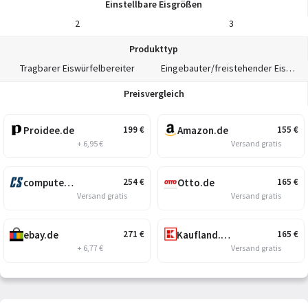
Einstellbare Eisgrößen
2
3
Produkttyp
Tragbarer Eiswürfelbereiter
Eingebauter/freistehender Eiswürfelbereiter
Preisvergleich
Proidee.de
Amazon.de
199
€
155
€
+ 6,95 €
Versand gratis
computersalg.de
Otto.de
254
€
165
€
Versand gratis
Versand gratis
ebay.de
Kaufland.de
271
€
165
€
+ 6,77 €
Versand gratis