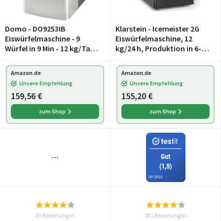
Domo - DO9253IB
Klarstein - Icemeister 2G
Eiswürfelmaschine - 9
Eiswürfelmaschine, 12
Würfel in 9 Min - 12 kg/Tag -
kg/24 h, Produktion in 6-10
Wassertank 1,8L -
Minuten, 3
Eiswürfelbereiter aus
Eiswürfelgrößen, 1,8 l
Amazon.de
Amazon.de
Edelstahl
Wassertank, LCD-Display,
Unsere Empfehlung
Unsere Empfehlung
Eiswürfelmaschine,
159,56 €
155,20 €
Edelstah
zum Shop
zum Shop
Gut
---
(1,5)
07/2022
29 Bewertungen
181 Bewertungen