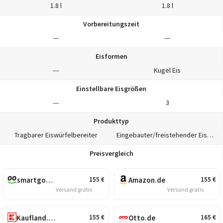
1.8 l
1.8 l
Vorbereitungszeit
---
---
Eisformen
---
Kugel Eis
Einstellbare Eisgrößen
---
3
Produkttyp
Tragbarer Eiswürfelbereiter
Eingebauter/freistehender Eiswürfelbereiter
Preisvergleich
smartgoods.de
Amazon.de
155
€
155
€
Versand gratis
Versand gratis
Kaufland.de
Otto.de
155
€
165
€