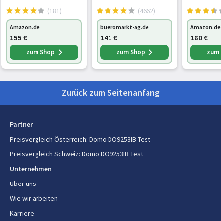
Eiswürfelmaschine,
Klein, 2 L
(181)
(4662)
12 kg/24 h,
Eiswürfel
Amazon.de
bueromarkt-ag.de
Amazon.de
Produktion in 6-10
Wassersp
155
€
141
€
180
€
Minuten, 3
Eiswürfe
Eiswürfelgrößen, 1,8 l
für 12 kg
zum Shop
zum Shop
zum
Wassertank, LCD-
Kleine Eis
Display,
Schnelle
Eiswürfelmaschine,
Eiswürfel
Zurück zum Seitenanfang
Edelstah
Partner
Preisvergleich Österreich
:
Domo DO9253IB Test
Preisvergleich Schweiz
:
Domo DO9253IB Test
Unternehmen
Über uns
Wie wir arbeiten
Karriere