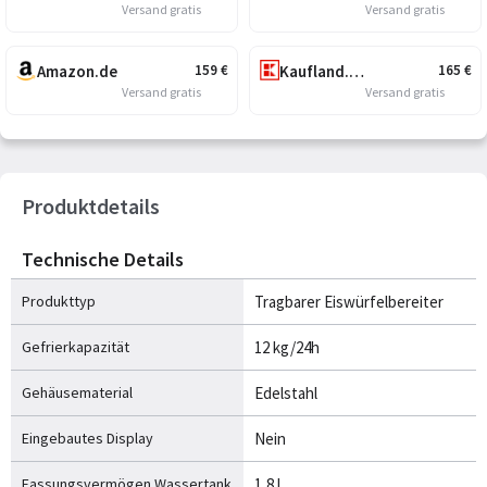
Versand gratis
Versand gratis
Amazon.de
Kaufland.de
159
€
165
€
Versand gratis
Versand gratis
Produktdetails
Technische Details
Produkttyp
Tragbarer Eiswürfelbereiter
Gefrierkapazität
12 kg/24h
Gehäusematerial
Edelstahl
Eingebautes Display
Nein
Fassungsvermögen Wassertank
1,8 l