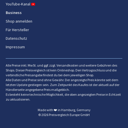
YouTube-Kanal
Business
Shop anmelden
Für Hersteller
Datenschutz
Impressum
Alle Preise inkl. MwSt. und ggf. zzgl. Versandkosten und weitere Gebühren des
Shops. Dieser Preisvergleich ist kein Onlineshop. Den Vertragsschluss und die
verbindliche Preisangabe findest du bei dem jeweiligen Shop.
Alle Daten und Preise sind ohne Gewähr. Der angezeigte Preis könnte seit dem
letzten Update gestiegen sein. Zum Zeitpunkt des Kaufes ist der aktuell auf der
Händlerseite angegebene Preis maßgeblich.
Es besteht keine technische Möglichkeit, die oben angezeigten Preise in Echtzeit
zu aktualisieren.
Made with ❤️ in Hamburg, Germany
© 2026 Preisvergleich Europe GmbH