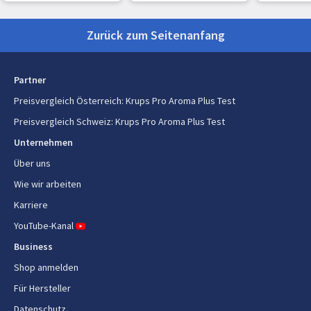
Logistikdaten
Zurück zum Seitenanfang
Palettenhöhe (brutto)
91,4 cm
Partner
Palettengewicht (brutto)
96,8 kg
Preisvergleich Österreich
:
Krups Pro Aroma Plus Test
Produkte pro Palette
24 Stück(e)
Preisvergleich Schweiz
:
Krups Pro Aroma Plus Test
Unternehmen
Kochfunktionen und -programme
Über uns
Multi-Getränke
Wie wir arbeiten
Nein
Karriere
Kaffeezubereitung
Ja
YouTube-Kanal
Business
Energie
Shop anmelden
Leistung
1100 W
Für Hersteller
Datenschutz
Automatische Abschaltung
Ja