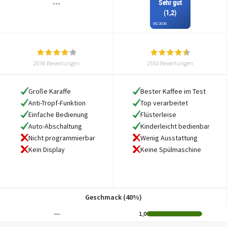
Sehr gut
---
(1,2)
06/2026
2038 Bewertungen
2550 Bewertungen
Große Karaffe
Bester Kaffee im Test
Anti-Tropf-Funktion
Top verarbeitet
Einfache Bedienung
Flüsterleise
Auto-Abschaltung
Kinderleicht bedienbar
Nicht programmierbar
Wenig Ausstattung
Kein Display
Keine Spülmaschine
Geschmack (40%)
---
1,0