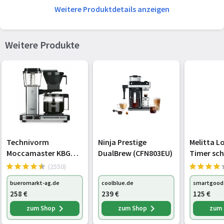
Produktfarbe
Schwarz, Edelstahl,
Weitere Produktdetails anzeigen
Transparent
Steuerung
Tasten
Weitere Produkte
Eingebautes Display
Nein
Wasserstandsanzeige
Ja
Material des Behälters für
Glas
gebrühten Kaffee
Gewicht und Abmessungen
Technivorm
Ninja Prestige
Melitta L
Moccamaster KBG
DualBrew (CFN803EU)
Timer sch
Breite
238 mm
Select brushed
18)
(2550)
(53979)
Tiefe
278 mm
bueromarkt-ag.de
coolblue.de
smartgood
258
€
239
€
125
€
Höhe
366 mm
zum Shop
zum Shop
zum
Gewicht
3,2 kg