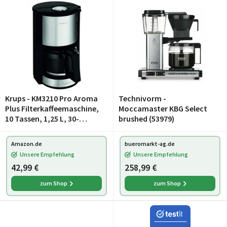
Krups - KM3210 Pro Aroma
Technivorm -
Plus Filterkaffeemaschine,
Moccamaster KBG Select
10 Tassen, 1,25 L, 30-
brushed (53979)
Minuten-
Warmhaltefunktion,
Amazon.de
bueromarkt-ag.de
sichtbares Wasserstands
Unsere Empfehlung
Unsere Empfehlung
Fenster, Tropfstopp-
42,99 €
258,99 €
System, Schwa
zum Shop
zum Shop