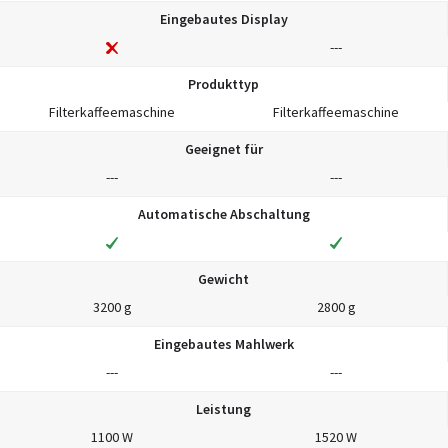
Eingebautes Display
---
Produkttyp
Filterkaffeemaschine
Filterkaffeemaschine
Geeignet für
---
---
Automatische Abschaltung
Gewicht
3200 g
2800 g
Eingebautes Mahlwerk
---
---
Leistung
1100 W
1520 W