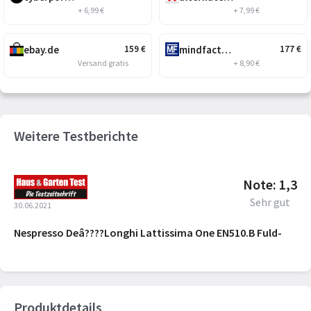
+ 6,99 €
+ 7,99 €
ebay.de
mindfactory.de
159
€
177
€
Versand gratis
+ 8,90 €
Weitere Testberichte
Note: 1,3
Sehr gut
30.06.2021
Nespresso Deâ????Longhi Lattissima One EN510.B Fuld-
Produktdetails