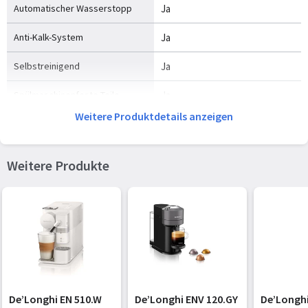
Automatischer Wasserstopp
Ja
Anti-Kalk-System
Ja
Selbstreinigend
Ja
Spülmaschinenfeste Teile
Ja
Weitere Produktdetails anzeigen
Aufwärmzeit
25 s
Weitere Produkte
Ergonomie
Produktfarbe
Schwarz, Edelstahl
Gehäusematerial
Kunststoff
Steuerung
Tasten
Abnehmbares Kapselmagazin
Ja
De’Longhi EN 510.W
De’Longhi ENV 120.GY
De’Longhi
Kapazität des Behälters für
10 Stück(e)