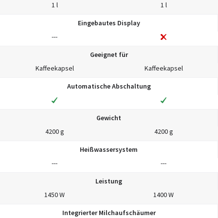
1 l
1 l
Eingebautes Display
---
Geeignet für
Kaffeekapsel
Kaffeekapsel
Automatische Abschaltung
Gewicht
4200 g
4200 g
Heißwassersystem
---
---
Leistung
1450 W
1400 W
Integrierter Milchaufschäumer