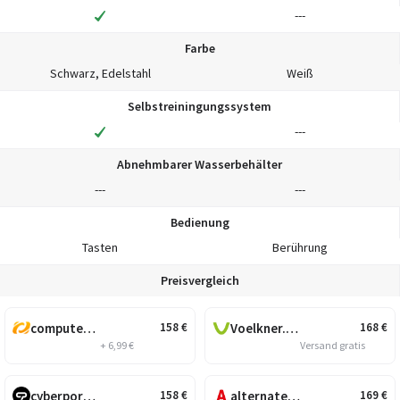
---
Farbe
Schwarz, Edelstahl
Weiß
Selbstreiningungssystem
---
Abnehmbarer Wasserbehälter
---
---
Bedienung
Tasten
Berührung
Preisvergleich
computeruniverse.net
Voelkner.de
158
€
168
€
+ 6,99 €
Versand gratis
cyberport.de
alternate.de
158
€
169
€