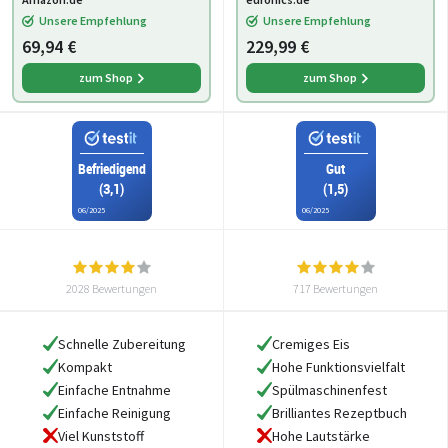
Minuten-Time,
Unsere Empfehlung
Unsere Empfehlung
spülmaschinengeeignet
69,94 €
229,99 €
zum Shop
zum Shop
Befriedigend
Gut
(3,1)
(1,5)
06/2025
06/2025
2028 Bewertungen
717 Bewertungen
Schnelle Zubereitung
Cremiges Eis
Kompakt
Hohe Funktionsvielfalt
Einfache Entnahme
Spülmaschinenfest
Einfache Reinigung
Brilliantes Rezeptbuch
Viel Kunststoff
Hohe Lautstärke