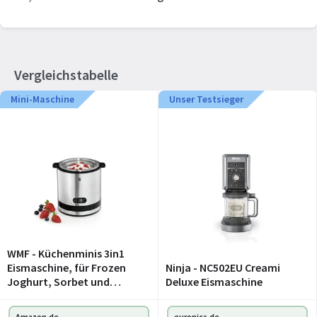
Vergleichstabelle
Mini-Maschine
Unser Testsieger
WMF - Küchenminis 3in1
Eismaschine, für Frozen
Ninja - NC502EU Creami
Joghurt, Sorbet und
Deluxe Eismaschine
Eiscreme, Gefrierbehälter
300 ml, Eisportionierer, 30-
Amazon.de
euronics.de