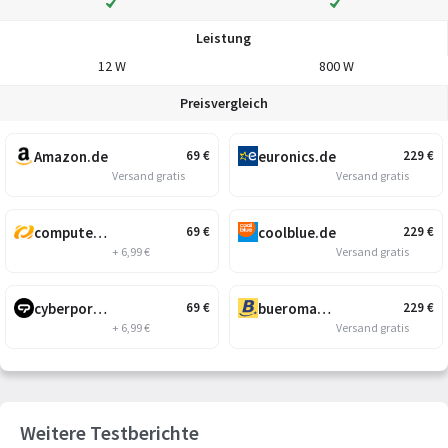
Leistung
12 W
800 W
Preisvergleich
Amazon.de
euronics.de
69
€
229
€
Versand gratis
Versand gratis
computeruniverse.net
coolblue.de
69
€
229
€
+ 6,99 €
Versand gratis
cyberport.de
bueromarkt-ag.de
69
€
229
€
+ 6,99 €
Versand gratis
Weitere Testberichte