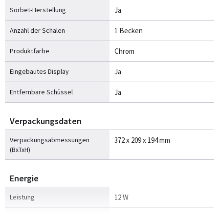
Sorbet-Herstellung
Ja
Anzahl der Schalen
1 Becken
Produktfarbe
Chrom
Eingebautes Display
Ja
Entfernbare Schüssel
Ja
Verpackungsdaten
Verpackungsabmessungen
372 x 209 x 194 mm
(BxTxH)
Energie
Leistung
12 W
AC Eingangsspannung
220-240 V