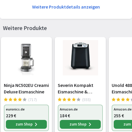
Weitere Produktdetails anzeigen
AC Eingangsfrequenz
50 - 60 Hz
Weitere Produkte
Ninja NC502EU Creami
Severin Kompakt
Unold 48
Deluxe Eismaschine
Eismaschine &
Eismaschi
Joghurtbereiter,
mit selb
(717)
(555)
platzsparende
Kompresso
euronics.de
Amazon.de
Amazon.de
Eismaschine mit
L Volumen
229
€
184
€
255
€
Kompressor im Slim-
Edelstahl
Design, 2-in-1
LCD-Displ
zum Shop
zum Shop
zum
Eisbereiter und
Timer