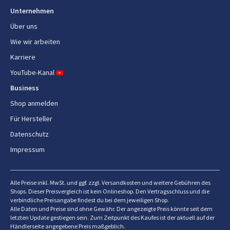
Unternehmen
Über uns
Wie wir arbeiten
Karriere
YouTube-Kanal
Business
Shop anmelden
Für Hersteller
Datenschutz
Impressum
Alle Preise inkl. MwSt. und ggf. zzgl. Versandkosten und weitere Gebühren des
Shops. Dieser Preisvergleich ist kein Onlineshop. Den Vertragsschluss und die
verbindliche Preisangabe findest du bei dem jeweiligen Shop.
Alle Daten und Preise sind ohne Gewähr. Der angezeigte Preis könnte seit dem
letzten Update gestiegen sein. Zum Zeitpunkt des Kaufes ist der aktuell auf der
Händlerseite angegebene Preis maßgeblich.