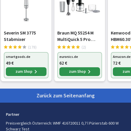
Tiefe
387 mm
Höhe
61 mm
Severin SM 3775
Braun MQ 55254 M
Kenwood 
Gewicht
1,46 kg
Stabmixer
MultiQuick 5 Pro
HBM60.30
Edelstahl-Stabmixer
Stabmixer
(178)
(2)
Lieferumfang
schwarz/edelstahl
Schneebe
smartgoods.de
euronics.de
Amazon.de
Messbech
Edelstahlmesser enthalten
Ja
49
€
62
€
72
€
Kartoffel
Zerkleine
zum Shop
zum Shop
zum
Mixbehälter mit Löffel
Ja
Technolog
Geschwind
Zusatzpürierteil
Ja
Zurück zum Seitenanfang
Schutzkappe
Ja
Verpackungsinhalt
Nee
Partner
Preisvergleich Österreich
:
WMF 416720011 0,7 l Pürierstab 600 W
Leistungen
Schwarz Test