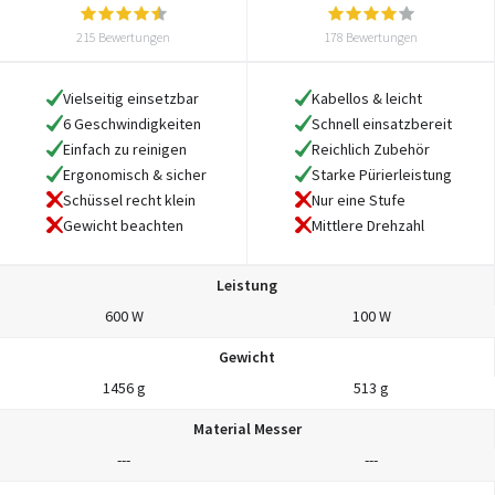
215 Bewertungen
178 Bewertungen
Vielseitig einsetzbar
Kabellos & leicht
6 Geschwindigkeiten
Schnell einsatzbereit
Einfach zu reinigen
Reichlich Zubehör
Ergonomisch & sicher
Starke Pürierleistung
Schüssel recht klein
Nur eine Stufe
Gewicht beachten
Mittlere Drehzahl
Leistung
600 W
100 W
Gewicht
1456 g
513 g
Material Messer
---
---