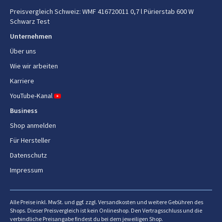
Preisvergleich Schweiz
:
WMF 416720011 0,7 l Pürierstab 600 W
Schüsselkapazität
0,7 l
Schwarz Test
Anzahl Geschwindigkeiten
6
Unternehmen
Über uns
Steuerung
Tasten, Drehregler
Wie wir arbeiten
Zerkleinerer
Ja
Karriere
YouTube-Kanal
Zerkleinerungsschüsselvolume
0,6 l
n
Business
Shop anmelden
Energie
Für Hersteller
Datenschutz
Leistung
600 W
Impressum
Energiequelle
AC
AC Eingangsspannung
220 - 240 V
Alle Preise inkl. MwSt. und ggf. zzgl. Versandkosten und weitere Gebühren des
Shops. Dieser Preisvergleich ist kein Onlineshop. Den Vertragsschluss und die
AC Eingangsfrequenz
50 - 60 Hz
verbindliche Preisangabe findest du bei dem jeweiligen Shop.