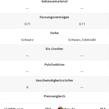
Gehäusematerial
---
---
Fassungsvermögen
0.7 l
0.7 l
Farbe
Schwarz
Schwarz, Edelstahl
Eis-Crusher
---
---
Pulsfunktion
---
---
Geschwindigkeitsstufen
6
---
Preisvergleich
59
€
46
€