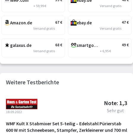
WMF.com
ebay.de
WM
+ 59,99 €
Versand gratis
Amazon.de
ebay.de
67
€
47
€
Versand gratis
Versand gratis
galaxus.de
smartgoods.de
68
€
49
€
Versand gratis
+ 6,95 €
Weitere Testberichte
Note: 1,3
Sehr gut
18.09.2022
WMF Kult X Stabmixer Set 5-teilig – Edelstahl Pürierstab
600 W mit Schneebesen, Stampfer, Zerkleinerer und 700 ml