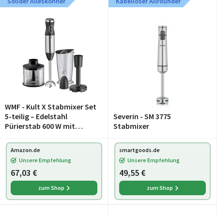
Solider Alleskönner
Kabelloser Allrounder
WMF - Kult X Stabmixer Set
5-teilig – Edelstahl
Severin - SM 3775
Pürierstab 600 W mit
Stabmixer
Schneebesen, Stampfer,
Zerkleinerer und 700 ml
Amazon.de
smartgoods.de
Mixbecher,
Unsere Empfehlung
Unsere Empfehlung
spülmaschinenfest,
67,03 €
49,55 €
vielseitig
zum Shop
zum Shop