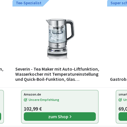
Tee-Spezialist
Super sc
n,
Severin - Tea Maker mit Auto-Liftfunktion,
Wasserkocher mit Temperatureinstellung
und Quick-Boil-Funktion, Glas
Gastroba
Wasserkocher für bis zu 1,7 l Wasser oder 1 l
Te
Amazon.de
smar
Unsere Empfehlung
Un
102,99 €
69,
zum Shop