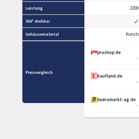
2200
Leistung
360° drehbar
Kunsts
Gehäusematerial
proshop.de
+
Preisvergleich
Kaufland.de
+
bueromarkt-ag.de
+