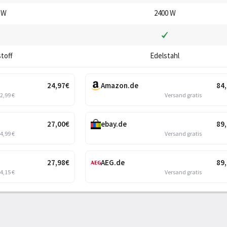
 W
2400 W
toff
Edelstahl
24
,97
€
Amazon.de
84
 2,99 €
Versand gratis
27
,00
€
ebay.de
89
 4,99 €
Versand gratis
27
,98
€
AEG.de
89
 4,15 €
Versand gratis