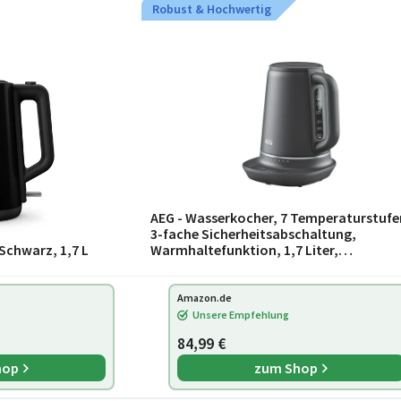
Robust & Hochwertig
AEG - Wasserkocher, 7 Temperaturstufe
3-fache Sicherheitsabschaltung,
 Schwarz, 1,7 L
Warmhaltefunktion, 1,7 Liter,
Tropfschutz, Einfache Reinigung, 360°
Basis, Anti-Ruts
Amazon.de
Unsere Empfehlung
84,99 €
hop
zum Shop