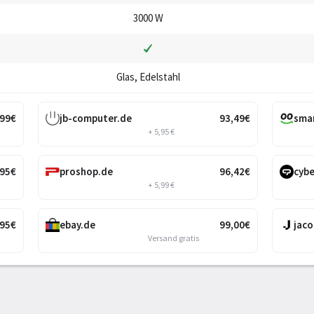
3000 W
Glas, Edelstahl
,99
€
jb-computer.de
93
,49
€
sma
+ 5,95 €
,95
€
proshop.de
96
,42
€
cybe
+ 5,99 €
,95
€
ebay.de
99
,00
€
jaco
Versand gratis