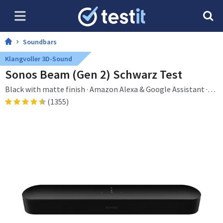
Soundbars
Klangvoller 3D-Sound
Sonos Beam (Gen 2) Schwarz Test
Black with matte finish · Amazon Alexa & Google Assistant ·
Verkabelt & Kabellos · 802.11b · 802.11g · Wi-Fi 4 (802.11n) · Wi-
(1355)
Fi 5 (802.11ac) · 100 - 240 V