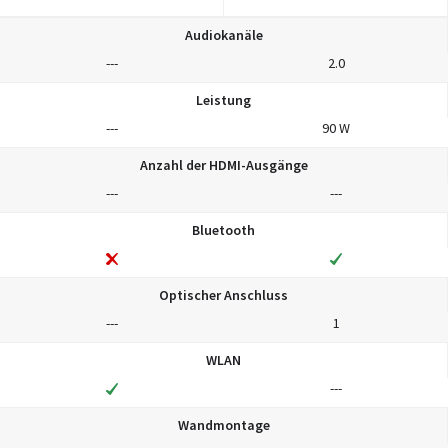
Audiokanäle
---
2.0
Leistung
---
90 W
Anzahl der HDMI-Ausgänge
---
---
Bluetooth
Optischer Anschluss
---
1
WLAN
---
Wandmontage