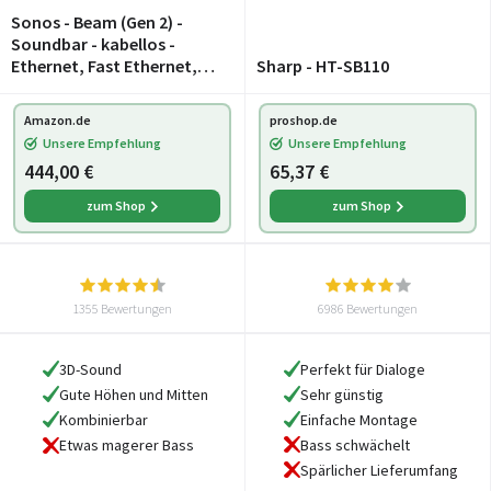
Sonos - Beam (Gen 2) -
Soundbar - kabellos -
Ethernet, Fast Ethernet,
Sharp - HT-SB110
IEEE 802.11b/g/n/ac,
schwarz
Amazon.de
proshop.de
Unsere Empfehlung
Unsere Empfehlung
444,00 €
65,37 €
zum Shop
zum Shop
1355 Bewertungen
6986 Bewertungen
3D-Sound
Perfekt für Dialoge
Gute Höhen und Mitten
Sehr günstig
Kombinierbar
Einfache Montage
Bass schwächelt
Etwas magerer Bass
Spärlicher Lieferumfang