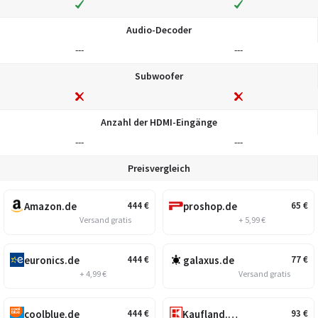
Audio-Decoder
---
---
Subwoofer
Anzahl der HDMI-Eingänge
---
---
Preisvergleich
Amazon.de
proshop.de
444
€
65
€
Versand gratis
+ 5,99 €
euronics.de
galaxus.de
444
€
77
€
+ 4,99 €
Versand gratis
coolblue.de
Kaufland.de
444
€
93
€