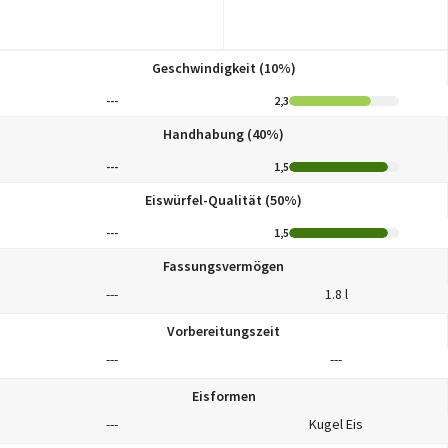
Geschwindigkeit (10%)
---
2,3
Handhabung (40%)
---
1,5
Eiswürfel-Qualität (50%)
---
1,5
Fassungsvermögen
---
1.8 l
Vorbereitungszeit
---
---
Eisformen
---
Kugel Eis