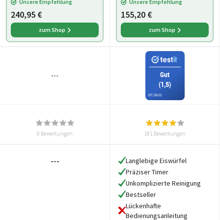
Unsere Empfehlung
Unsere Empfehlung
Eiswürfelmaschine,
240,95 €
155,20 €
Edelstah
zum Shop
zum Shop
Gut
---
(1,5)
07/2022
0 Bewertungen
181 Bewertungen
---
Langlebige Eiswürfel
Präziser Timer
Unkomplizierte Reinigung
Bestseller
Lückenhafte
Bedienungsanleitung