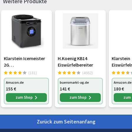
Weitere Produkte
Klarstein Icemeister
H.Koenig KB14
Klarstein
2G
Eiswürfelbereiter
Eiswürfe
Eiswürfelmaschine,
Klein, 2 L
(181)
(4662)
12 kg/24 h,
Eiswürfel
Amazon.de
bueromarkt-ag.de
Amazon.de
Produktion in 6-10
Wassersp
155
€
141
€
180
€
Minuten, 3
Eiswürfe
Eiswürfelgrößen, 1,8 l
für 12 kg
zum Shop
zum Shop
zum
Wassertank, LCD-
Kleine Eis
Display,
Schnelle
Eiswürfelmaschine,
Eiswürfel
Zurück zum Seitenanfang
Edelstah