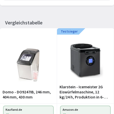
Vergleichstabelle
Testsieger
Klarstein - Icemeister 2G
Domo - DO9247IB, 246 mm,
Eiswürfelmaschine, 12
404 mm, 430 mm
kg/24 h, Produktion in 6-10
Minuten, 3
Eiswürfelgrößen, 1,8 l
Kaufland.de
Amazon.de
Wassertank, LCD-Display,