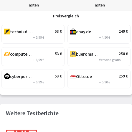
Tasten
Tasten
Preisvergleich
technikdirekt.de
ebay.de
53
€
249
€
+ 5,99 €
+ 4,50 €
computeruniverse.net
bueromarkt-ag.de
53
€
258
€
+ 6,99 €
Versand gratis
cyberport.de
Otto.de
53
€
259
€
+ 6,99 €
+ 5,90 €
Weitere Testberichte