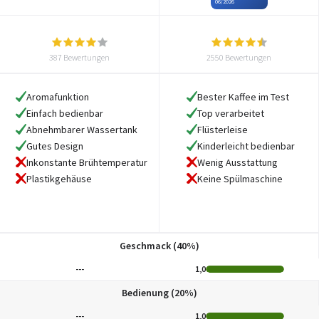
06/2026
387 Bewertungen
2550 Bewertungen
Aromafunktion
Bester Kaffee im Test
Einfach bedienbar
Top verarbeitet
Abnehmbarer Wassertank
Flüsterleise
Gutes Design
Kinderleicht bedienbar
Inkonstante Brühtemperatur
Wenig Ausstattung
Plastikgehäuse
Keine Spülmaschine
Geschmack (40%)
---
1,0
Bedienung (20%)
---
1,0