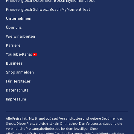
Preisvergleich Österreich
:
Bosch MyMoment Test
Uhrfunktion
Nein
Preisvergleich Schweiz
:
Bosch MyMoment Test
Automatischer Kapselauswurf
Nein
Unternehmen
Über uns
Wasserstandsanzeige
Ja
Wie wir arbeiten
Abnehmbarer Wasserbehälter
Ja
Karriere
YouTube-Kanal
Rutschfeste Füße
Ja
Business
Kabelaufwicklung
Ja
Shop anmelden
Kabellänge
0,8 m
Für Hersteller
Datenschutz
Beleuchteter An-/Aus-Schalter
Ja
Impressum
Eingebautes Licht
Nein
Einfach zu säubern
Ja
Alle Preise inkl. MwSt. und ggf. zzgl. Versandkosten und weitere Gebühren des
Shops. Dieser Preisvergleich ist kein Onlineshop. Den Vertragsschluss und die
verbindliche Preisangabe findest du bei dem jeweiligen Shop.
Einfach zu bedienen
Ja
Alle Daten und Preise sind ohne Gewähr. Der angezeigte Preis könnte seit dem