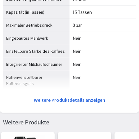
Kapazität (in Tassen)
15 Tassen
Maximaler Betriebsdruck
0 bar
Eingebautes Mahlwerk
Nein
Einstellbare Stärke des Kaffees
Nein
Integrierter Milchaufschäumer
Nein
Höhenverstellbarer
Nein
Kaffeeausguss
Einstellbare Kaffeeauslaufbreite
Nein
Weitere Produktdetails anzeigen
Einstellbare Temperatur
Nein
Weitere Produkte
Dampfleitung
Nein
Anpassbarer Dampf
Nein