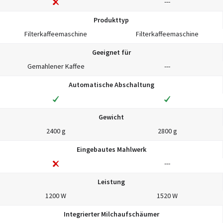
---
Produkttyp
Filterkaffeemaschine
Filterkaffeemaschine
Geeignet für
Gemahlener Kaffee
---
Automatische Abschaltung
Gewicht
2400 g
2800 g
Eingebautes Mahlwerk
---
Leistung
1200 W
1520 W
Integrierter Milchaufschäumer