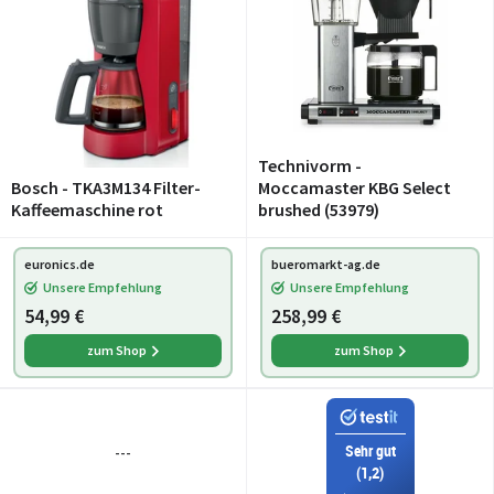
Technivorm -
Bosch - TKA3M134 Filter-
Moccamaster KBG Select
Kaffeemaschine rot
brushed (53979)
euronics.de
bueromarkt-ag.de
Unsere Empfehlung
Unsere Empfehlung
54,99 €
258,99 €
zum Shop
zum Shop
Sehr gut
---
(1,2)