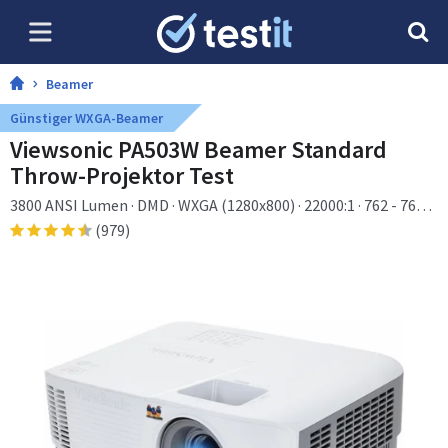
Beamer
Günstiger WXGA-Beamer
Viewsonic PA503W Beamer Standard
Throw-Projektor Test
3800 ANSI Lumen · DMD · WXGA (1280x800) · 22000:1 · 762 - 7620
mm (30 - 300") · 1 - 10,98 m
(979)