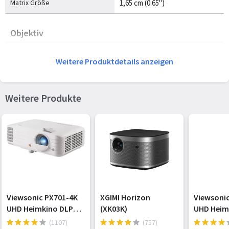
Matrix Größe
1,65 cm (0.65")
Objektiv
Fokus
Manuell
Weitere Produktdetails anzeigen
Brennweitenbereich
22 - 24.1 mm
Blendenbereich (F-F)
2,56 - 2,68
Weitere Produkte
Zoom-Fähigkeit
Ja
Zoomverhältnis
2.0:1
Projektionsverhältnis
1.55-1.7
Offset
100%
Viewsonic PX701-4K
XGIMI Horizon
Viewsonic
UHD Heimkino DLP
(XK03K)
UHD Heim
Anschlüsse und Schnittstellen
Beamer (4K, 3.200
Beamer (4
(1107)
(757)