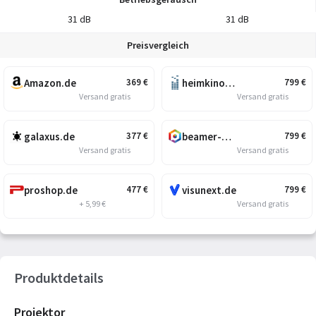
31 dB
31 dB
Preisvergleich
Amazon.de
heimkino.de
369
€
799
€
Versand gratis
Versand gratis
galaxus.de
beamer-discount.de
377
€
799
€
Versand gratis
Versand gratis
proshop.de
visunext.de
477
€
799
€
+ 5,99 €
Versand gratis
Produktdetails
Projektor