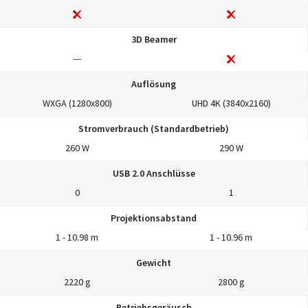
3D Beamer
---
Auflösung
WXGA (1280x800)
UHD 4K (3840x2160)
Stromverbrauch (Standardbetrieb)
260 W
290 W
USB 2.0 Anschlüsse
0
1
Projektionsabstand
1 - 10.98 m
1 - 10.96 m
Gewicht
2220 g
2800 g
Betriebsgeräusch