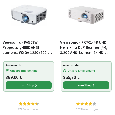
Viewsonic - PA503W
Viewsonic - PX701-4K UHD
Projector, 4000 ANSI
Heimkino DLP Beamer (4K,
Lumens, WXGA 1280x800,
3.200 ANSI Lumen, 2x HDMI,
22,000:1 Contrast, Up to
10 Watt Lautsprecher, 1.1x
300" Image, HDMI, Vertical
optischer Zoom, HDR)
Amazon.de
Amazon.de
Keystone ±40°, Built-in 2W
Weiß
Unsere Empfehlung
Unsere Empfehlung
Speaker
369,00 €
865,80 €
zum Shop
zum Shop
979 Bewertungen
1107 Bewertungen