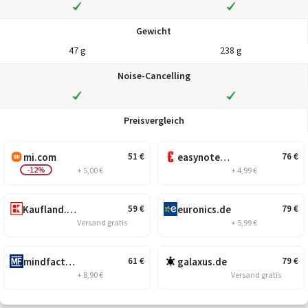
Gewicht
47 g
238 g
Noise-Cancelling
Preisvergleich
mi.com
easynotebooks.de
51
€
76
€
-12%
+ 5,00 €
+ 4,99 €
Kaufland.de
euronics.de
59
€
79
€
Versand gratis
+ 5,99 €
mindfactory.de
galaxus.de
61
€
79
€
+ 8,90 €
Versand gratis