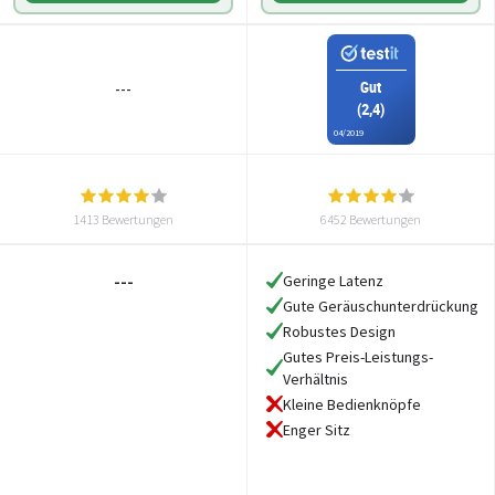
Gut
---
(2,4)
04/2019
1413 Bewertungen
6452 Bewertungen
---
Geringe Latenz
Gute Geräuschunterdrückung
Robustes Design
Gutes Preis-Leistungs-
Verhältnis
Kleine Bedienknöpfe
Enger Sitz