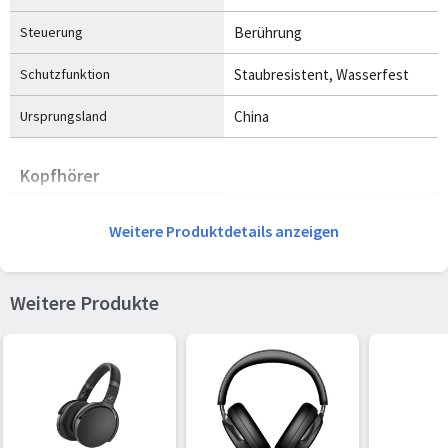
Steuerung
Berührung
Schutzfunktion
Staubresistent, Wasserfest
Ursprungsland
China
Kopfhörer
Position Kopfhörerlautsprecher
Im Ohr
Weitere Produktdetails anzeigen
Intraural Ohrhörer Typ
Ohrhörer
Treibereinheit
1,1 cm
Weitere Produkte
Treibertyp
Dynamisch
Geräuschunterdrückung
Ja
Geräuschunterdrückungstyp
Aktiv