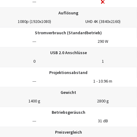
---
Auflösung
1080p (1920x1080)
UHD 4K (3840x2160)
Stromverbrauch (Standardbetrieb)
---
290 W
USB 2.0 Anschlüsse
0
1
Projektionsabstand
---
1 - 10.96 m
Gewicht
1400 g
2800 g
Betriebsgeräusch
---
31 dB
Preisvergleich