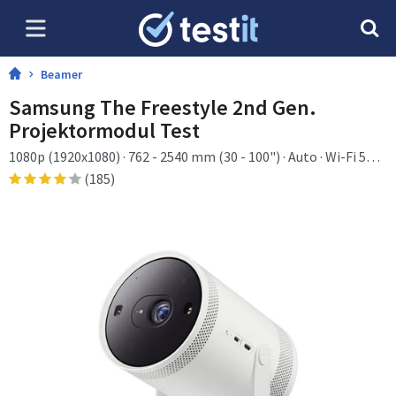
Beamer
Samsung The Freestyle 2nd Gen.
Projektormodul Test
1080p (1920x1080) · 762 - 2540 mm (30 - 100") · Auto · Wi-Fi 5
(802.11ac) · High Dynamic Range 10+ (HDR10 Plus) · Hybrid
(185)
Log-Gamma (HLG) · Samsung TV Plus