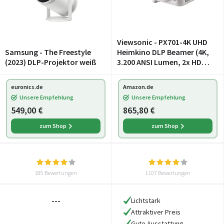
Viewsonic - PX701-4K UHD
Samsung - The Freestyle
Heimkino DLP Beamer (4K,
(2023) DLP-Projektor weiß
3.200 ANSI Lumen, 2x HDMI,
10 Watt Lautsprecher, 1.1x
optischer Zoom, HDR)
euronics.de
Amazon.de
Weiß
Unsere Empfehlung
Unsere Empfehlung
549,00 €
865,80 €
zum Shop
zum Shop
185 Bewertungen
1107 Bewertungen
---
Lichtstark
Attraktiver Preis
Gute Ausstattung