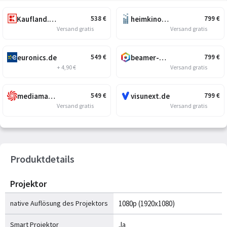
Kaufland.de
heimkino.de
538
€
799
€
Versand gratis
Versand gratis
euronics.de
beamer-discount.de
549
€
799
€
+ 4,90 €
Versand gratis
mediamarkt.de
visunext.de
549
€
799
€
Versand gratis
Versand gratis
Produktdetails
Projektor
native Auflösung des Projektors
1080p (1920x1080)
Smart Projektor
Ja