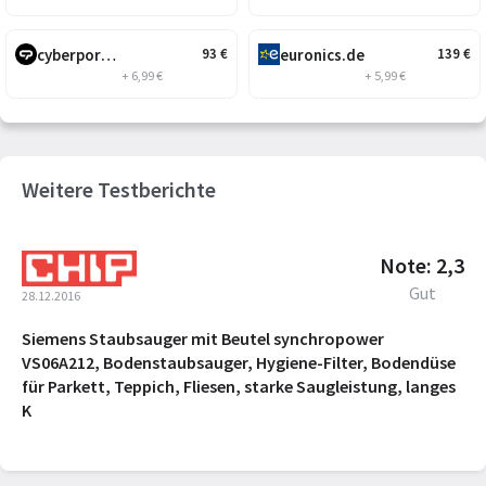
cyberport.de
euronics.de
93
€
139
€
+ 6,99 €
+ 5,99 €
Weitere Testberichte
Note: 2,3
Gut
28.12.2016
Siemens Staubsauger mit Beutel synchropower
VS06A212, Bodenstaubsauger, Hygiene-Filter, Bodendüse
für Parkett, Teppich, Fliesen, starke Saugleistung, langes
K