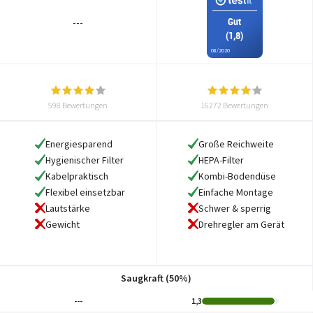
Gut
---
(1,8)
08/2020
598 Bewertungen
16272 Bewertungen
Energiesparend
Große Reichweite
Hygienischer Filter
HEPA-Filter
Kabelpraktisch
Kombi-Bodendüse
Flexibel einsetzbar
Einfache Montage
Lautstärke
Schwer & sperrig
Gewicht
Drehregler am Gerät
Saugkraft (50%)
---
1,3