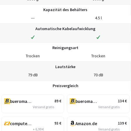
Kapazität des Behälters
---
4.5 l
Automatische Kabelaufwicklung
Reinigungsart
Trocken
Trocken
Lautstärke
79 dB
70 dB
Preisvergleich
bueromarkt-ag.de
bueromarkt-ag.de
89
€
134
€
Versand gratis
Versand gratis
computeruniverse.net
Amazon.de
93
€
139
€
+ 6,99 €
Versand gratis