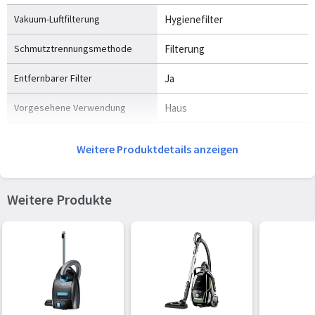
Vakuum-Luftfilterung
Hygienefilter
Schmutztrennungsmethode
Filterung
Entfernbarer Filter
Ja
Vorgesehene Verwendung
Haus
Reinigen der Oberflächen
Teppich, Harter Boden
Weitere Produktdetails anzeigen
Geräuschpegel
79 dB
Betriebsradius
9 m
Weitere Produkte
Gewicht und Abmessungen
Breite
287 mm
Tiefe
400 mm