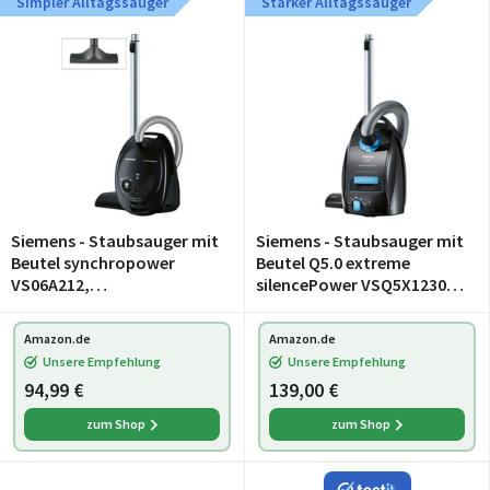
Simpler Alltagssauger
Starker Alltagssauger
Siemens - Staubsauger mit
Siemens - Staubsauger mit
Beutel synchropower
Beutel Q5.0 extreme
VS06A212,
silencePower VSQ5X1230,
Bodenstaubsauger,
ideal für Allergiker,
Hygiene-Filter, Bodendüse
Hygiene-Filter, starke
Amazon.de
Amazon.de
für Parkett, Teppich,
Saugleistung, Bodendüse
Unsere Empfehlung
Unsere Empfehlung
Fliesen, starke
für Parkett, Teppich,
94,99 €
139,00 €
Saugleistung, langes K
zum Shop
zum Shop