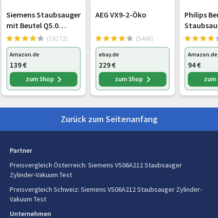
Höhe
255 mm
Siemens Staubsauger
AEG VX9-2-Öko
Philips Be
mit Beutel Q5.0
Staubsau
Gewicht
5,9 kg
extreme
Serie, Sc
(16272)
(5468)
silencePower
Gewicht (ohne Zubehör)
4,7 kg
Amazon.de
ebay.de
Amazon.de
VSQ5X1230, ideal für
139
€
229
€
94
€
Allergiker, Hygiene-
Verpackungsbreite
493 mm
Filter, starke
zum Shop
zum Shop
zum
Verpackungstiefe
326 mm
Saugleistung,
Bodendüse für
Verpackungshöhe
306 mm
Parkett, Teppich,
Zurück zum Seitenanfang
Paketgewicht
5,8 kg
Partner
Design
Preisvergleich Österreich
:
Siemens VS06A212 Staubsauger
Zylinder-Vakuum Test
Typ
Zylinder-Vakuum
Preisvergleich Schweiz
:
Siemens VS06A212 Staubsauger Zylinder-
Reinigungsart
Trocken
Vakuum Test
Unternehmen
Staubbehälter Typ
Staubbeutel