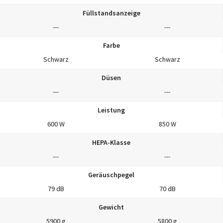
Füllstandsanzeige
---
---
Farbe
Schwarz
Schwarz
Düsen
---
---
Leistung
600 W
850 W
HEPA-Klasse
---
---
Geräuschpegel
79 dB
70 dB
Gewicht
5900 g
5800 g