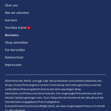
Über uns
Produktfarbe
Schwarz
Wie wir arbeiten
Karriere
Schlauchtyp
Teleskopisch
YouTube-Kanal
Radmaterial
Kunststoff
Business
Shop anmelden
Ergonomie
Für Hersteller
Kabellänge
6,5 m
Datenschutz
Impressum
Kabelaufwicklung
Ja
Automatische Kabelaufwicklung
Ja
Alle Preise inkl. MwSt. und ggf. zzgl. Versandkosten und weitere Gebühren des
Shops. Dieser Preisvergleich ist kein Onlineshop. Den Vertragsschluss und die
Tragegriff(e)
Ja
verbindliche Preisangabe findest du bei dem jeweiligen Shop.
Alle Daten und Preise sind ohne Gewähr. Der angezeigte Preis könnte seit dem
Ein-/Ausschalter
Ja
letzten Update gestiegen sein. Zum Zeitpunkt des Kaufes ist der aktuell auf der
Händlerseite angegebene Preis maßgeblich.
Es besteht keine technische Möglichkeit, die oben angezeigten Preise in Echtzeit
Steuerung
Drehregler
zu aktualisieren.