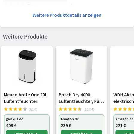
Integrierter Timer
Ja
Weitere Produktdetails anzeigen
Nachtmodus
Ja
Filterung
Ja
Weitere Produkte
WLAN
Ja
Mobile App-Unterstützung
Ja
Gewicht und Abmessungen
Breite
348 mm
Meaco Arete One 20L
Bosch Dry 4000,
WDH Akto
Tiefe
239 mm
Luftentfeuchter
Luftentfeuchter, Für
elektrisc
Räume bis zu 33 m²
Luftentfe
(614)
(1104)
Höhe
496 mm
Bautrockne
galaxus.de
Amazon.de
Amazon.de
L/T
Gewicht
15 kg
409
€
239
€
221
€