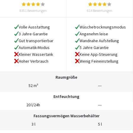
8351 Bewertungen
614 Bewertungen
Volle Ausstattung
Wäschetrocknungsmodus
3 Jahre Garantie
Angenehm leise
Gut transportierbar
Wandnahe Aufstellung
Automatik-Modus
5 Jahre Garantie
Kleiner Wassertank
Keine App-Steuerung
Hoher Verbrauch
Wenig Feineinstellung
Raumgröße
52 m²
---
Entfeuchtung
20 l/24h
---
Fassungsvermögen Wasserbehälter
3 l
5 l