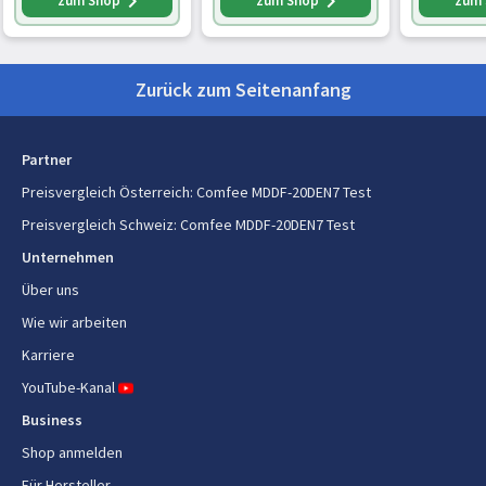
zum Shop
zum Shop
zum
Energie
Stromverbrauch
440 W
Zurück zum Seitenanfang
(Standardbetrieb)
Partner
Preisvergleich Österreich
:
Comfee MDDF-20DEN7 Test
Preisvergleich Schweiz
:
Comfee MDDF-20DEN7 Test
Unternehmen
Über uns
Wie wir arbeiten
Karriere
YouTube-Kanal
Business
Shop anmelden
Für Hersteller