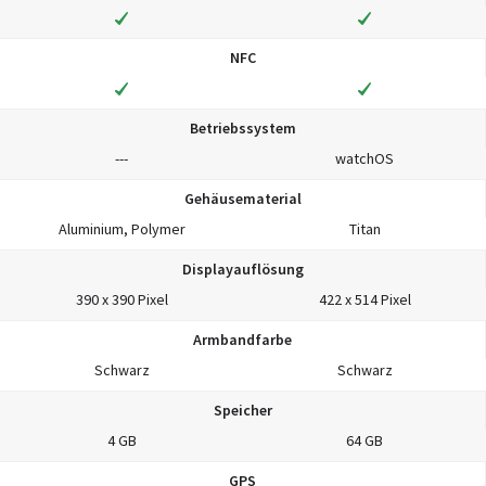
NFC
Betriebssystem
---
watchOS
Gehäusematerial
Aluminium, Polymer
Titan
Displayauflösung
390 x 390 Pixel
422 x 514 Pixel
Armbandfarbe
Schwarz
Schwarz
Speicher
4 GB
64 GB
GPS