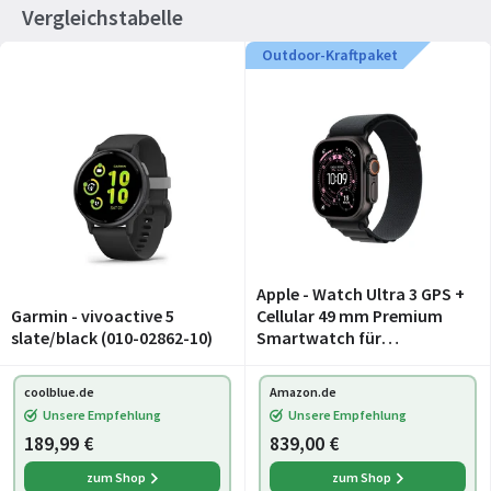
Vergleichstabelle
Outdoor-Kraftpaket
Apple - Watch Ultra 3 GPS +
Garmin - vivoactive 5
Cellular 49 mm Premium
slate/black (010-02862-10)
Smartwatch für
Lauftraining und
Kombinationssport mit
coolblue.de
Amazon.de
robustem Titangehäuse in
Unsere Empfehlung
Unsere Empfehlung
Schwarz und Alpine Loop in
189,99 €
839,00 €
S
zum Shop
zum Shop