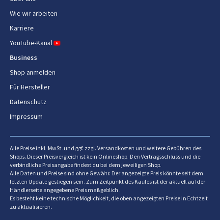
Verpackungstiefe
72 mm
Wie wir arbeiten
Karriere
Verpackungshöhe
70 mm
YouTube-Kanal
Paketgewicht
140 g
Business
Shop anmelden
Design
Für Hersteller
Datenschutz
Marktpositionierung
Sportuhr
Impressum
Größe des Uhrengehäuses
42 mm
Farbe des Uhrengehäuses
Schwarz
Alle Preise inkl. MwSt. und ggf. zzgl. Versandkosten und weitere Gebühren des
Shops. Dieser Preisvergleich ist kein Onlineshop. Den Vertragsschluss und die
Material des Uhrengehäuses
Aluminium, Polymer
verbindliche Preisangabe findest du bei dem jeweiligen Shop.
Alle Daten und Preise sind ohne Gewähr. Der angezeigte Preis könnte seit dem
letzten Update gestiegen sein. Zum Zeitpunkt des Kaufes ist der aktuell auf der
Armbandfarbe
Schwarz
Händlerseite angegebene Preis maßgeblich.
Es besteht keine technische Möglichkeit, die oben angezeigten Preise in Echtzeit
Bandmaterial
Silikon
zu aktualisieren.