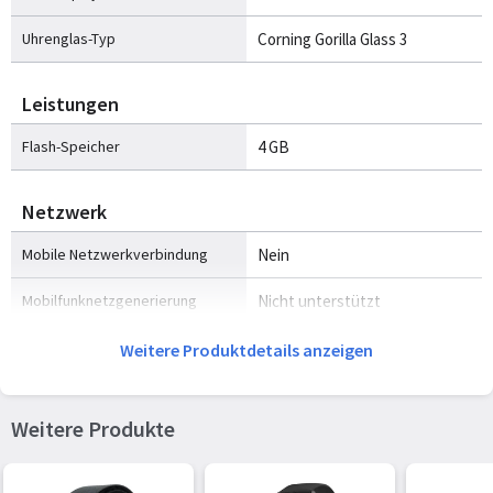
Uhrenglas-Typ
Corning Gorilla Glass 3
Leistungen
Flash-Speicher
4 GB
Netzwerk
Mobile Netzwerkverbindung
Nein
Mobilfunknetzgenerierung
Nicht unterstützt
ANT+ -fähig
Ja
Weitere Produktdetails anzeigen
GPS
Ja
Weitere Produkte
GLONASS
Ja
Galileo
Ja