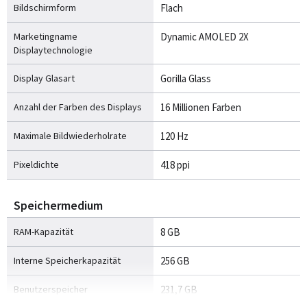
Bildschirmform
Flach
Marketingname
Dynamic AMOLED 2X
Displaytechnologie
Display Glasart
Gorilla Glass
Anzahl der Farben des Displays
16 Millionen Farben
Maximale Bildwiederholrate
120 Hz
Pixeldichte
418 ppi
Speichermedium
RAM-Kapazität
8 GB
Interne Speicherkapazität
256 GB
Benutzerspeicher
231,7 GB