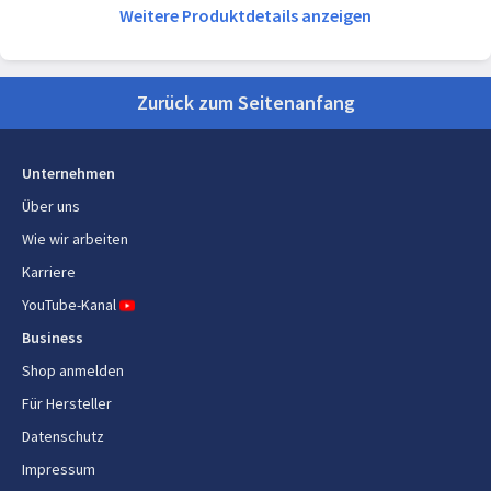
Weitere Produktdetails anzeigen
Kompatible Speicherkarten
Nicht unterstützt
Netzwerk
Zurück zum Seitenanfang
SIM-Kartensteckplätze
Dual-SIM
Mobilfunknetzgenerierung
5G
Unternehmen
Über uns
SIM-Kartentyp
NanoSIM + eSIM
Wie wir arbeiten
2G-Standards
GSM
Karriere
YouTube-Kanal
3G-Standards
WCDMA
Business
4G-Standards
LTE-TDD & LTE-FDD
Shop anmelden
5G-Standard
Sub6 SDL, Sub6 TDD
Für Hersteller
Datenschutz
Top WLAN-Standard
Wi-Fi 6 (802.11ax)
Impressum