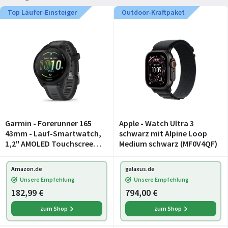
Top Läufer-Einsteiger
Outdoor-Kraftpaket
Garmin - Forerunner 165
Apple - Watch Ultra 3
43mm - Lauf-Smartwatch,
schwarz mit Alpine Loop
1,2" AMOLED Touchscreen,
Medium schwarz (MF0V4QF)
bis zu 11 Tage
Akkulaufzeit, 25+ Sport-
Amazon.de
galaxus.de
Apps,
Unsere Empfehlung
Unsere Empfehlung
Trainingsempfehlungen,
182,99 €
794,00 €
Gesundheitsdaten,
zum Shop
zum Shop