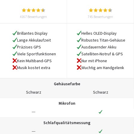
4167 Bewertungen
745 Bewertungen
Brillantes Display
Helles OLED-Display
Lange Akkulaufzeit
Robustes Titan-Gehäuse
Präzises GPS
Ausdauernder Akku
Viele Sportfunktionen
Satelliten-Notruf & GPS
Kein Multiband-GPS
Nur mit iPhone
Musik kostet extra
Wuchtig am Handgelenk
Gehäusefarbe
Schwarz
Schwarz
Mikrofon
---
Schlafqualitätsmessung
---