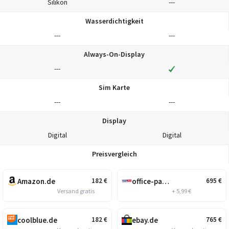
Silikon
---
Wasserdichtigkeit
---
---
Always-On-Display
---
Sim Karte
---
---
Display
Digital
Digital
Preisvergleich
Amazon.de
office-partner.de
182
€
695
€
Versand gratis
+ 5,99 €
coolblue.de
ebay.de
182
€
765
€