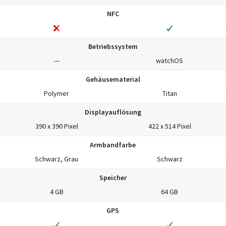
NFC
Betriebssystem
---
watchOS
Gehäusematerial
Polymer
Titan
Displayauflösung
390 x 390 Pixel
422 x 514 Pixel
Armbandfarbe
Schwarz, Grau
Schwarz
Speicher
4 GB
64 GB
GPS