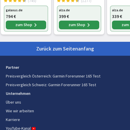
(745)
(1277)
Batterielebensdauer (GPS-
19 h
schwarz (MF0V4QF)
L350NZKA
Modus)
galaxus.de
alza.de
alza.de
794
€
399
€
339
€
Akku
Ja
zum Shop
zum Shop
zum
Eingebaute Batterie
Ja
Zurück zum Seitenanfang
Gewicht und Abmessungen
Breite
43 mm
Partner
Tiefe
43 mm
Preisvergleich Österreich
:
Garmin Forerunner 165 Test
Preisvergleich Schweiz
:
Garmin Forerunner 165 Test
Dicke
1,16 cm
Unternehmen
Gewicht
39 g
Über uns
Wie wir arbeiten
Design
Karriere
Marktpositionierung
Smartwatch
YouTube-Kanal