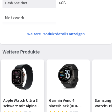
Flash-Speicher
4 GB
Netzwerk
Mobile Netzwerkverbindung
Ja
Weitere Produktdetails anzeigen
ANT+ -fähig
Ja
GPS
Ja
Weitere Produkte
GLONASS
Ja
Galileo
Ja
Energie
Akku-/Batterietyp
Integrierte Batterie
Apple Watch Ultra 3
Garmin Venu 4
Samsung 
Batterielebensdauer
11 Tag(e)
schwarz mit Alpine
slate/black (010-
Watch9 B
Loop Medium
03014-00)
44mm gra