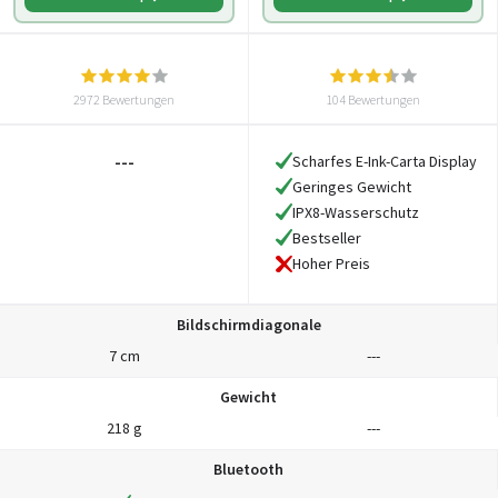
2972 Bewertungen
104 Bewertungen
---
Scharfes E-Ink-Carta Display
Geringes Gewicht
IPX8-Wasserschutz
Bestseller
Hoher Preis
Bildschirmdiagonale
7 cm
---
Gewicht
218 g
---
Bluetooth