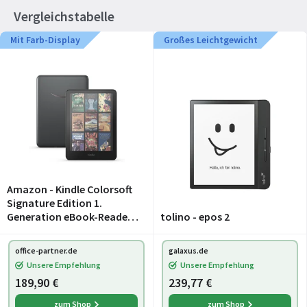
Vergleichstabelle
Mit Farb-Display
Großes Leichtgewicht
Amazon - Kindle Colorsoft
Signature Edition 1.
Generation eBook-Reader
tolino - epos 2
32 GB - 17.8 cm (7")
office-partner.de
galaxus.de
Unsere Empfehlung
Unsere Empfehlung
189,90 €
239,77 €
zum Shop
zum Shop