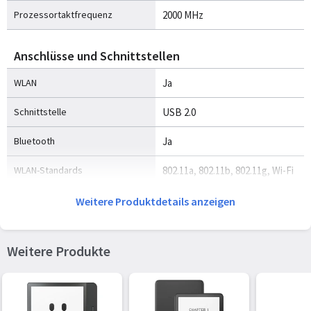
Prozessortaktfrequenz
2000 MHz
Anschlüsse und Schnittstellen
WLAN
Ja
Schnittstelle
USB 2.0
Bluetooth
Ja
WLAN-Standards
802.11a, 802.11b, 802.11g, Wi-Fi
4 (802.11n), Wi-Fi 5 (802.11ac)
Weitere Produktdetails anzeigen
Bluetooth-Version
5.0
Weitere Produkte
Energie
Akku-/Batteriebetriebsdauer
500 h
Akku-/Batterietechnologie