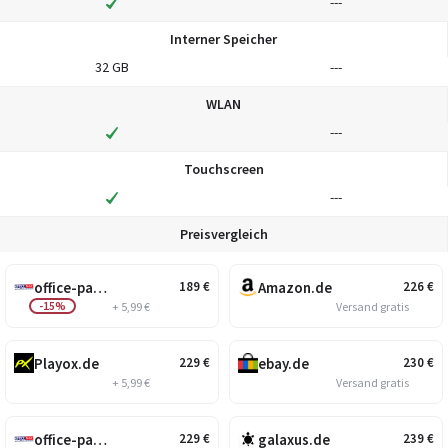
---
Interner Speicher
32 GB
---
WLAN
---
Touchscreen
---
Preisvergleich
office-partner.de
Amazon.de
189
€
226
€
-15%
+ 5,99 €
Versand gratis
Playox.de
ebay.de
229
€
230
€
+ 5,99 €
Versand gratis
office-partner.de
galaxus.de
229
€
239
€