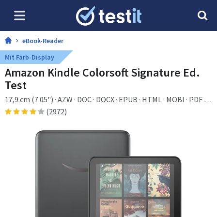
eBook-Reader
Mit Farb-Display
Amazon Kindle Colorsoft Signature Ed.
Test
17,9 cm (7.05") · AZW · DOC · DOCX · EPUB · HTML · MOBI · PDF ·
PRC · RTF · TXT · AAX · BMP · GIF · JPEG · PNG · 32 GB · 1000 MB
(2972)