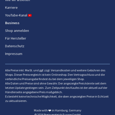
Gewicht Versandkarton
3,1 kg
Karriere
YouTube-Kanal
Länge des Versandkartons
216,5 mm
Business
Breite des Versandkartons
192 mm
Shop anmelden
Höhe des Versandkartons
241 mm
Für Hersteller
Datenschutz
Dateiformate
Impressum
Unterstützte
AZW, DOC, DOCX, EPUB,
Dokumentenformate
HTML, MOBI, PDF, PRC, RTF,
Alle Preise inkl. MwSt. und ggf. zzgl. Versandkosten und weitere Gebühren des
TXT
Shops. Dieser Preisvergleich ist kein Onlineshop. Den Vertragsschluss und die
verbindliche Preisangabe findest du bei dem jeweiligen Shop.
Alle Daten und Preise sind ohne Gewähr. Der angezeigte Preis könnte seit dem
Unterstützte Audioformate
AAX
letzten Update gestiegen sein. Zum Zeitpunkt des Kaufes ist der aktuell auf der
Händlerseite angegebene Preis maßgeblich.
Unterstützte Bildformate
BMP, GIF, JPEG, PNG
Es besteht keine technische Möglichkeit, die oben angezeigten Preise in Echtzeit
zu aktualisieren.
Speicher
Made with ❤️ in Hamburg, Germany
© 2026 Preisvergleich Europe GmbH