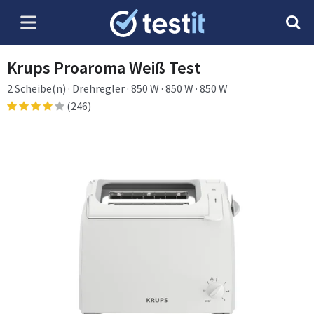
Krups Proaroma Weiß Test
2 Scheibe(n) · Drehregler · 850 W · 850 W · 850 W
(246)