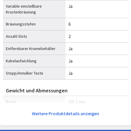
Variable einstellbare
Ja
Krustenbräunung
Bräunungsstufen
6
Anzahl Slots
2
Entfernbarer Krumebehälter
Ja
Kabelaufwicklung
Ja
Stopp/Annullier Taste
Ja
Gewicht und Abmessungen
Breite
191,1 mm
Weitere Produktdetails anzeigen
Tiefe
276,2 mm
Höhe
205,5 mm