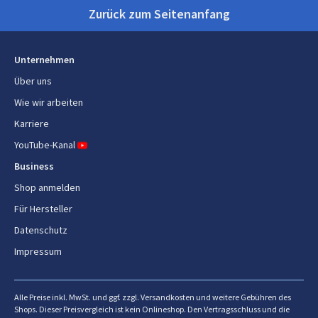
Zurück zum Seitenanfang
Gewicht
1,31 kg
Sonstige Funktionen
Unternehmen
Über uns
Ursprungsland
China
Wie wir arbeiten
Karriere
Energie
YouTube-Kanal
Leistung
850 W
Business
Maximale Eingangsleistung
Shop anmelden
850 W
Für Hersteller
Stromverbrauch
850 W
Datenschutz
(Standardbetrieb)
Impressum
Verpackungsdaten
Alle Preise inkl. MwSt. und ggf. zzgl. Versandkosten und weitere Gebühren des
Verpackungsbreite
229 mm
Shops. Dieser Preisvergleich ist kein Onlineshop. Den Vertragsschluss und die