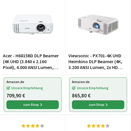
Acer - H6815BD DLP Beamer
Viewsonic - PX701-4K UHD
(4K UHD (3.840 x 2.160
Heimkino DLP Beamer (4K,
Pixel), 4.000 ANSI Lumen,
3.200 ANSI Lumen, 2x HDMI,
10.000:1 Kontrast,
10 Watt Lautsprecher, 1.1x
Keystone, 3 Watt
optischer Zoom, HDR)
Amazon.de
Amazon.de
Lautsprecher, HDMI (mit
Weiß
Unsere Empfehlung
Unsere Empfehlung
HDCP), Audio Anschluss
709,90 €
865,80 €
zum Shop
zum Shop