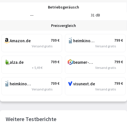
Betriebsgeräusch
---
31 dB
Preisvergleich
Amazon.de
heimkino.de
709
€
799
€
Versand gratis
Versand gratis
alza.de
beamer-discount.de
709
€
799
€
+ 5,49 €
Versand gratis
heimkino.de
visunext.de
709
€
799
€
Versand gratis
Versand gratis
Weitere Testberichte