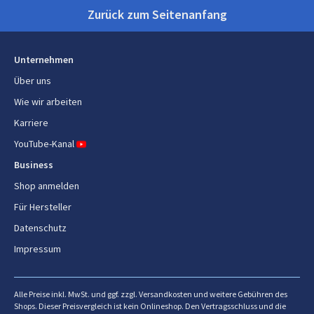
Watt Lau
Zurück zum Seitenanfang
Betriebsbedingungen
Betriebstemperatur
0 - 40 °C
Unternehmen
Relative Luftfeuchtigkeit in
0 - 80%
Über uns
Betrieb
Wie wir arbeiten
Karriere
Logistikdaten
YouTube-Kanal
Warentarifnummer (HS)
85286200
Business
Shop anmelden
Objektiv
Für Hersteller
Datenschutz
Brennweitenbereich
15.84 - 17.45 mm
Impressum
Blendenbereich (F-F)
2 - 2,05
Zoom-Fähigkeit
Ja
Alle Preise inkl. MwSt. und ggf. zzgl. Versandkosten und weitere Gebühren des
Shops. Dieser Preisvergleich ist kein Onlineshop. Den Vertragsschluss und die