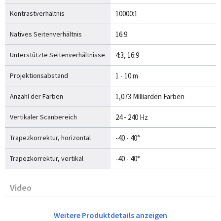
Kontrastverhältnis
10000:1
Natives Seitenverhältnis
16:9
Unterstützte Seitenverhältnisse
4:3, 16:9
Projektionsabstand
1 - 10 m
Anzahl der Farben
1,073 Milliarden Farben
Vertikaler Scanbereich
24 - 240 Hz
Trapezkorrektur, horizontal
-40 - 40°
Trapezkorrektur, vertikal
-40 - 40°
Video
Analoges Signalformatsystem
NTSC, PAL, SECAM
Weitere Produktdetails anzeigen