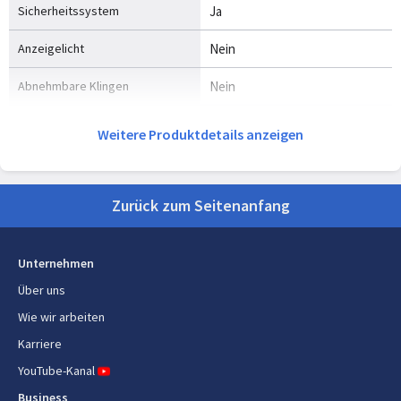
Sicherheitssystem
Ja
Anzeigelicht
Nein
Abnehmbare Klingen
Nein
Weitere Produktdetails anzeigen
Gewicht und Abmessungen
Gewicht
600 g
Zurück zum Seitenanfang
Breite
90 mm
Tiefe
90 mm
Unternehmen
Höhe
170 mm
Über uns
Wie wir arbeiten
Sonstige Funktionen
Karriere
YouTube-Kanal
Garantiezeit
2 Jahr(e)
Business