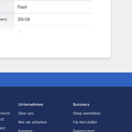
Flash
hers
256 GB
Ja
MicroSD (TransFlash), MicroSDXC
2 TB
ellen
Ja
Ja
Unternehmen
Business
USB Typ-C
rreich
:
Über uns
Shop anmelden
est
Wie wir arbeiten
Für Hersteller
2
eiz
:
Karriere
Datenschutz