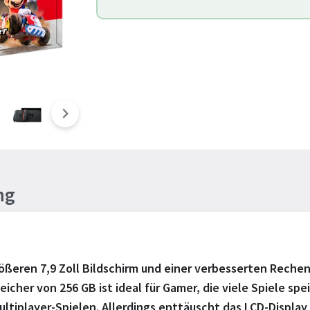
ng
ßeren 7,9 Zoll Bildschirm und einer verbesserten Rechenle
peicher von 256 GB ist ideal für Gamer, die viele Spiele 
ultiplayer-Spielen. Allerdings enttäuscht das LCD-Display