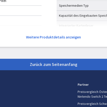
Pixel
Speichermedien Typ
Kapazität des Eingebauten Speic
Integrierter Kartenleser
Kompatible Speicherkarten
Weitere Produktdetails anzeigen
c Range 10 (HDR10)
Max. Speicherkartengröße
Anschlüsse und Schnittst
Zurück zum Seitenanfang
HDMI
USB Anschluss
Pixel
Partner
USB-Stecker
Preisvergleich Öste
Nintendo Switch 2 T
Anzahl der USB-Anschlüsse
Preisvergleich Schw