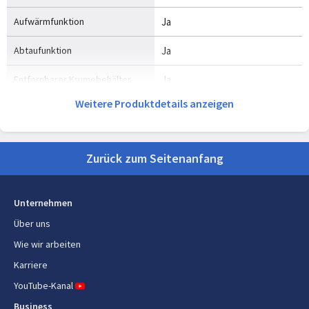
Aufwärmfunktion
Ja
Abtaufunktion
Ja
Entfernbarer Krumebehälter
Ja
Weitere Produktdetails anzeigen
Gewicht und Abmessungen
Breite
185 mm
Zurück zum Seitenanfang
Tiefe
320 mm
Unternehmen
Höhe
205 mm
Über uns
Gewicht
2 kg
Wie wir arbeiten
Karriere
Energie
YouTube-Kanal
Leistung
900 W
Business