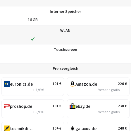
---
---
Interner Speicher
16 GB
---
WLAN
---
Touchscreen
---
---
Preisvergleich
euronics.de
Amazon.de
101
€
226
€
+ 4,99 €
Versand gratis
proshop.de
ebay.de
101
€
230
€
+ 5,99 €
Versand gratis
technikdirekt.de
galaxus.de
104
€
248
€