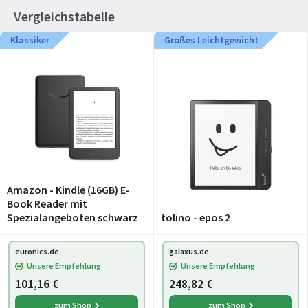
Vergleichstabelle
Klassiker
Großes Leichtgewicht
Amazon - Kindle (16GB) E-
Book Reader mit
Spezialangeboten schwarz
tolino - epos 2
euronics.de
galaxus.de
Unsere Empfehlung
Unsere Empfehlung
101,16 €
248,82 €
zum Shop
zum Shop