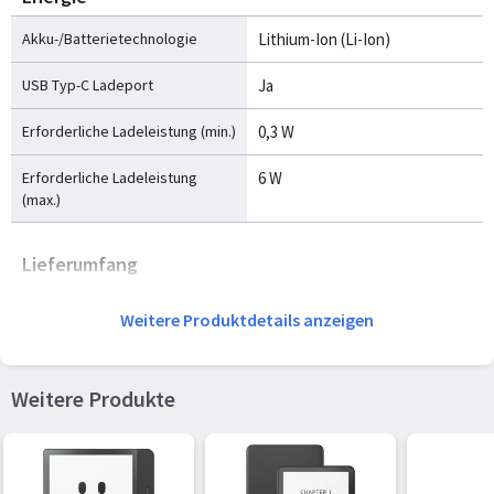
Akku-/Batterietechnologie
Lithium-Ion (Li-Ion)
USB Typ-C Ladeport
Ja
Erforderliche Ladeleistung (min.)
0,3 W
Erforderliche Ladeleistung
6 W
(max.)
Lieferumfang
Menge pro Packung
1 Stück(e)
Weitere Produktdetails anzeigen
AC-Netzadapter
Nein
Weitere Produkte
Mitgelieferte Kabel
USB Typ-C
Logistikdaten