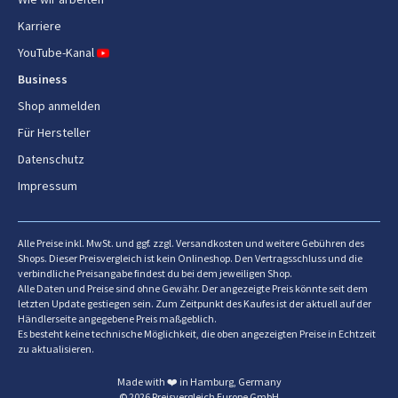
Karriere
Gehäusematerial
Magnesium, Recycelbarer
Kunststoff
YouTube-Kanal
Business
Gewicht und Abmessungen
Shop anmelden
Für Hersteller
Gewicht
154 g
Datenschutz
Höhe
8 mm
Impressum
Tiefe
157,8 mm
Alle Preise inkl. MwSt. und ggf. zzgl. Versandkosten und weitere Gebühren des
Breite
108,6 mm
Shops. Dieser Preisvergleich ist kein Onlineshop. Den Vertragsschluss und die
verbindliche Preisangabe findest du bei dem jeweiligen Shop.
Verpackungsbreite
111,5 mm
Alle Daten und Preise sind ohne Gewähr. Der angezeigte Preis könnte seit dem
letzten Update gestiegen sein. Zum Zeitpunkt des Kaufes ist der aktuell auf der
Verpackungstiefe
Händlerseite angegebene Preis maßgeblich.
14 mm
Es besteht keine technische Möglichkeit, die oben angezeigten Preise in Echtzeit
zu aktualisieren.
Verpackungshöhe
217 mm
Made with ❤️ in Hamburg, Germany
Paketgewicht
240 g
© 2026 Preisvergleich Europe GmbH