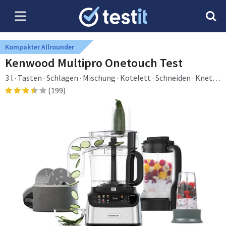
Kompakter Allrounder
Kenwood Multipro Onetouch Test
3 l · Tasten · Schlagen · Mischung · Kotelett · Schneiden · Kneten
· Mixen · Rührer · 1 m · 0,5 l
(199)