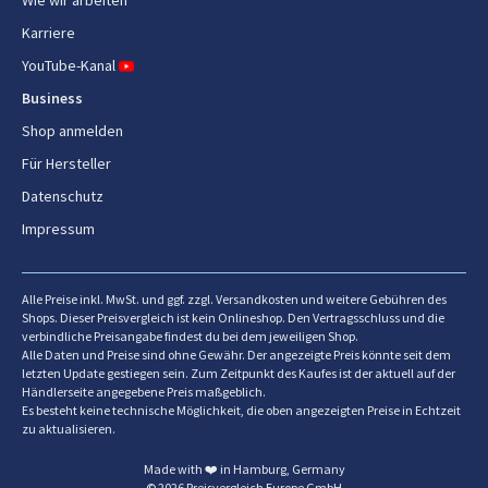
Wie wir arbeiten
Spülmaschinenfeste Teile
Ja
Karriere
Einfach zu säubern
Ja
YouTube-Kanal
Business
Rutschfeste Füße
Ja
Shop anmelden
Zerkleinerungsschüsselvolume
0,5 l
Für Hersteller
n
Datenschutz
Einstellbares Scheibenmesser
Ja
Impressum
Farbe
Ja
Alle Preise inkl. MwSt. und ggf. zzgl. Versandkosten und weitere Gebühren des
Sicherheitssperre
Ja
Shops. Dieser Preisvergleich ist kein Onlineshop. Den Vertragsschluss und die
verbindliche Preisangabe findest du bei dem jeweiligen Shop.
Alle Daten und Preise sind ohne Gewähr. Der angezeigte Preis könnte seit dem
Spülmaschinenfestes Zubehör
Ja
letzten Update gestiegen sein. Zum Zeitpunkt des Kaufes ist der aktuell auf der
Händlerseite angegebene Preis maßgeblich.
Mini-Zerkleinerer
Ja
Es besteht keine technische Möglichkeit, die oben angezeigten Preise in Echtzeit
zu aktualisieren.
Zahl der Disks
3 Disks
Made with ❤️ in Hamburg, Germany
© 2026 Preisvergleich Europe GmbH