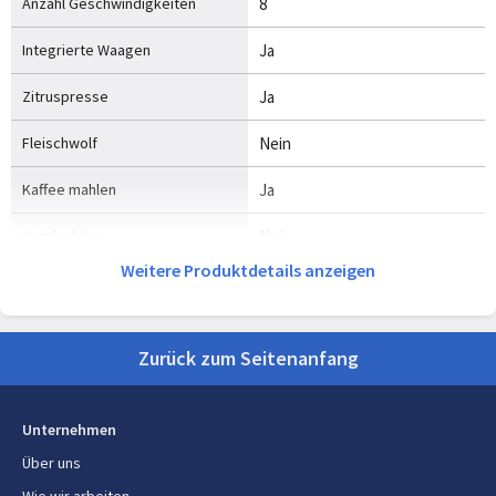
Anzahl Geschwindigkeiten
8
Integrierte Waagen
Ja
Zitruspresse
Ja
Fleischwolf
Nein
Kaffee mahlen
Ja
Heizfunktion
Nein
Weitere Produktdetails anzeigen
Mixerfunktionen
Schlagen, Mischung, Kotelett,
Schneiden, Kneten, Mixen,
Rührer
Zurück zum Seitenanfang
Knetfunktion
Ja
Kabellänge
1 m
Unternehmen
Über uns
Kabelaufwicklung
Ja