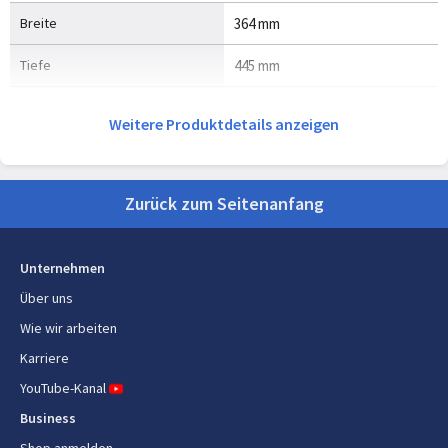
Breite
364 mm
Tiefe
445 mm
Höhe
202 mm
Weitere Produktdetails anzeigen
Gewicht
7,6 kg
Zurück zum Seitenanfang
Energie
Energiequelle
Akku
Unternehmen
Akku-/Batteriespannung
18 V
Über uns
Wie wir arbeiten
Akku-/Batterietechnologie
Lithium-Ion (Li-Ion)
Karriere
YouTube-Kanal
Business