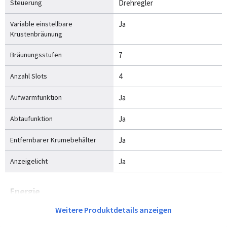
Steuerung
Drehregler
Variable einstellbare
Ja
Krustenbräunung
Bräunungsstufen
7
Anzahl Slots
4
Aufwärmfunktion
Ja
Abtaufunktion
Ja
Entfernbarer Krumebehälter
Ja
Anzeigelicht
Ja
Energie
Weitere Produktdetails anzeigen
Leistung
1600 W